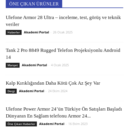
ÖNE ÇIKAN ÜRÜNLER
Ulefone Armor 28 Ultra – inceleme, test, görüş ve teknik
veriler
Akademi Portal
-
26 Ocak 2025
Haberler
Tank 2 Pro 8849 Rugged Telefon Projeksiyonlu Android
14
Akademi Portal
-
4 Ocak 2025
Manşet
Kalp Kırıklığından Daha Kötü Çok Az Şey Var
Akademi Portal
-
24 Ekim 2024
Dergi
Ulefone Power Armor 24’ün Türkiye Ön Satışları Başladı
Dünyanın En Sağlam telefonu Armor 24...
Akademi Portal
-
16 Ekim 2023
Öne Çıkan Haberler