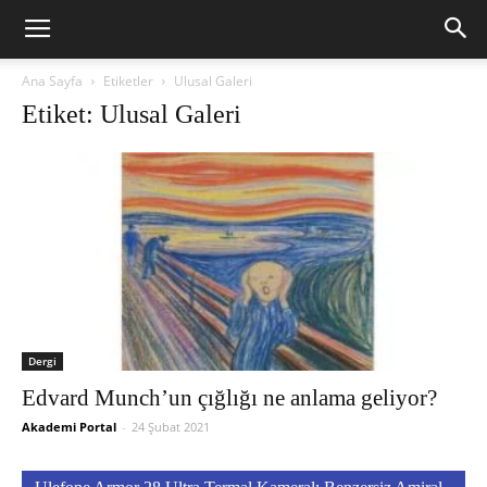
Ana Sayfa
Etiketler
Ulusal Galeri
Etiket: Ulusal Galeri
Dergi
Edvard Munch’un çığlığı ne anlama geliyor?
Akademi Portal
-
24 Şubat 2021