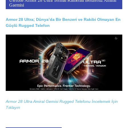
Ulefone Armor 28 Ultra Termal Kameralı Benzersiz Amiral
Gaemisi
Armor 28 Ultra; Dünya’da Bir Benzeri ve Rakibi Olmayan En
Güçlü Rugged Telefon
Armor 28 Ultra Amiral Gemisi Rugged Telefonu İncelemek İçin
Tıklayın