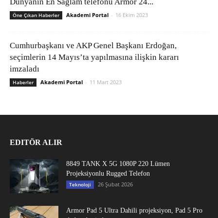
Dünyanın En Sağlam telefonu Armor 24...
Akademi Portal
-
16 Ekim 2023
Öne Çıkan Haberler
Cumhurbaşkanı ve AKP Genel Başkanı Erdoğan,
seçimlerin 14 Mayıs’ta yapılmasına ilişkin kararı
imzaladı
Akademi Portal
-
11 Mart 2023
Haberler
EDITÖR ALIR
8849 TANK X 5G 1080P 220 Lümen
Projeksiyonlu Rugged Telefon
26 Şubat 2026
Teknoloji
Armor Pad 5 Ultra Dahili projeksiyon, Pad 5 Pro