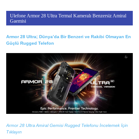
Ulefone Armor 28 Ultra Termal Kameralı Benzersiz Amiral
Gaemisi
Armor 28 Ultra; Dünya’da Bir Benzeri ve Rakibi Olmayan En
Güçlü Rugged Telefon
Armor 28 Ultra Amiral Gemisi Rugged Telefonu İncelemek İçin
Tıklayın