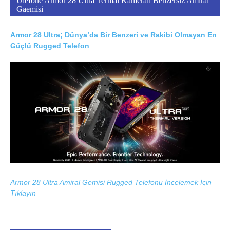
Ulefone Armor 28 Ultra Termal Kameralı Benzersiz Amiral
Gaemisi
Armor 28 Ultra; Dünya’da Bir Benzeri ve Rakibi Olmayan En
Güçlü Rugged Telefon
Armor 28 Ultra Amiral Gemisi Rugged Telefonu İncelemek İçin
Tıklayın