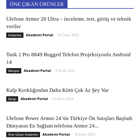
ÖNE ÇIKAN ÜRÜNLER
Ulefone Armor 28 Ultra – inceleme, test, görüş ve teknik
veriler
Akademi Portal
-
26 Ocak 2025
Haberler
Tank 2 Pro 8849 Rugged Telefon Projeksiyonlu Android
14
Akademi Portal
-
4 Ocak 2025
Manşet
Kalp Kırıklığından Daha Kötü Çok Az Şey Var
Akademi Portal
-
24 Ekim 2024
Dergi
Ulefone Power Armor 24’ün Türkiye Ön Satışları Başladı
Dünyanın En Sağlam telefonu Armor 24...
Akademi Portal
-
16 Ekim 2023
Öne Çıkan Haberler