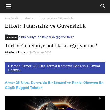
Ana Sayfa
Etiketler
Tutarsızlık ve Güvensizlik
Etiket: Tutarsızlık ve Güvensizlik
Haberler
Türkiye’nin Suriye politikası değişiyor mu?
Akademi Portal
-
14 Temmuz 2016
Ulefone Armor 28 Ultra Termal Kameralı Benzersiz Amiral
Gaemisi
Armor 28 Ultra; Dünya’da Bir Benzeri ve Rakibi Olmayan En
Güçlü Rugged Telefon