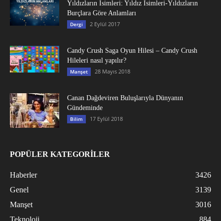
Yıldızların İsimleri: Yıldız İsimleri-Yıldızların
Burçlara Göre Anlamları
2 Eylül 2017
Dergi
Candy Crush Saga Oyun Hilesi – Candy Crush
Hileleri nasıl yapılır?
28 Mayıs 2018
Manşet
Canan Dağdeviren Buluşlarıyla Dünyanın
Gündeminde
17 Eylül 2018
Bilim
POPÜLER KATEGORİLER
Haberler
3426
Genel
3139
Manşet
3016
Teknoloji
884