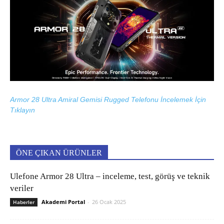
Armor 28 Ultra Amiral Gemisi Rugged Telefonu İncelemek İçin
Tıklayın
ÖNE ÇIKAN ÜRÜNLER
Ulefone Armor 28 Ultra – inceleme, test, görüş ve teknik
veriler
Akademi Portal
-
26 Ocak 2025
Haberler