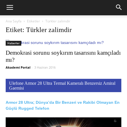
Ana Sayfa
Etiketler
Türkler zalimdir
Etiket: Türkler zalimdir
Haberler
Demokrasi sorunu soykırım tasarısını kamçıladı
mı?
Akademi Portal
-
3 Haziran 2016
Ulefone Armor 28 Ultra Termal Kameralı Benzersiz Amiral
Gaemisi
Armor 28 Ultra; Dünya’da Bir Benzeri ve Rakibi Olmayan En
Güçlü Rugged Telefon