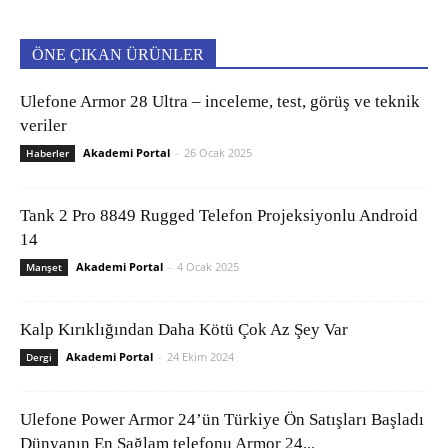
ÖNE ÇIKAN ÜRÜNLER
Ulefone Armor 28 Ultra – inceleme, test, görüş ve teknik
veriler
Akademi Portal
-
26 Ocak 2025
Haberler
Tank 2 Pro 8849 Rugged Telefon Projeksiyonlu Android
14
Akademi Portal
-
4 Ocak 2025
Manşet
Kalp Kırıklığından Daha Kötü Çok Az Şey Var
Akademi Portal
-
24 Ekim 2024
Dergi
Ulefone Power Armor 24’ün Türkiye Ön Satışları Başladı
Dünyanın En Sağlam telefonu Armor 24...