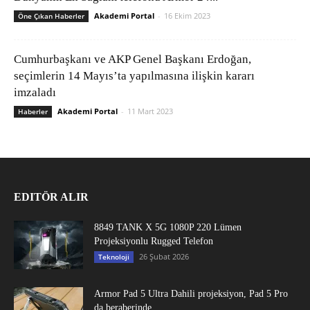
Akademi Portal
-
16 Ekim 2023
Öne Çıkan Haberler
Cumhurbaşkanı ve AKP Genel Başkanı Erdoğan,
seçimlerin 14 Mayıs’ta yapılmasına ilişkin kararı
imzaladı
Akademi Portal
-
11 Mart 2023
Haberler
EDITÖR ALIR
8849 TANK X 5G 1080P 220 Lümen
Projeksiyonlu Rugged Telefon
26 Şubat 2026
Teknoloji
Armor Pad 5 Ultra Dahili projeksiyon, Pad 5 Pro
da beraberinde...