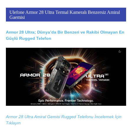
Ulefone Armor 28 Ultra Termal Kameralı Benzersiz Amiral
Gaemisi
Armor 28 Ultra; Dünya’da Bir Benzeri ve Rakibi Olmayan En
Güçlü Rugged Telefon
Armor 28 Ultra Amiral Gemisi Rugged Telefonu İncelemek İçin
Tıklayın