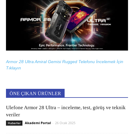
Armor 28 Ultra Amiral Gemisi Rugged Telefonu İncelemek İçin
Tıklayın
ÖNE ÇIKAN ÜRÜNLER
Ulefone Armor 28 Ultra – inceleme, test, görüş ve teknik
veriler
Akademi Portal
-
26 Ocak 2025
Haberler