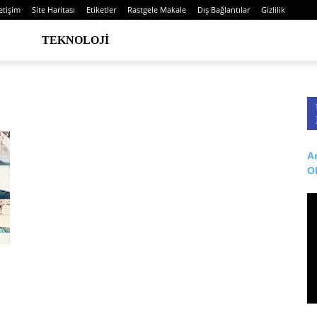
letişim
Site Haritası
Etiketler
Rastgele Makale
Dış Bağlantılar
Gizlilik
TEKNOLOJI
Ar
O