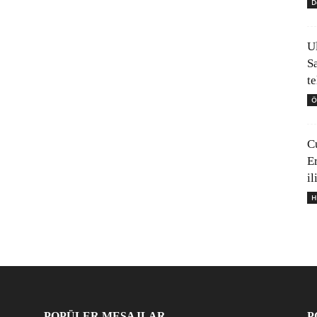
D
U
S
t
Ö
C
E
il
H
POPÜLER MESAJLAR
P