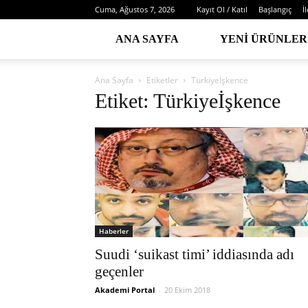
Cuma, Ağustos 7, 2026
Kayıt Ol / Katıl
Başlangıç
İ
ANA SAYFA
YENI ÜRÜNLER
Ana Sayfa
Etiketler
Türkiyeİşkence
Etiket: Türkiyeİşkence
Haberler
Suudi ‘suikast timi’ iddiasında adı
geçenler
Akademi Portal
-
20 Ekim 2018