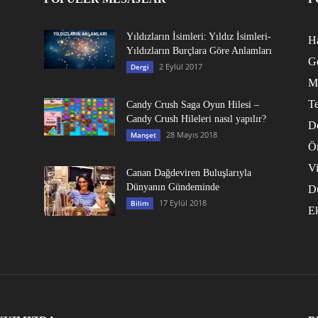
Yıldızların İsimleri: Yıldız İsimleri-
Ha
Yıldızların Burçlara Göre Anlamları
G
2 Eylül 2017
Dergi
M
Te
Candy Crush Saga Oyun Hilesi –
Candy Crush Hileleri nasıl yapılır?
D
28 Mayıs 2018
Manşet
Ö
V
Canan Dağdeviren Buluşlarıyla
Dünyanın Gündeminde
D
17 Eylül 2018
Bilim
E