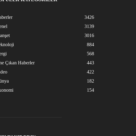
berler
3426
enel
3139
anşet
3016
knoloji
884
ergi
568
ne Çıkan Haberler
443
ideo
422
ünya
182
konomi
154