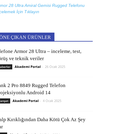
mor 28 Ultra Amiral Gemisi Rugged Telefonu
celemek İçin
Tıklayın
ÖNE ÇIKAN ÜRÜNLER
lefone Armor 28 Ultra – inceleme, test,
rüş ve teknik veriler
Akademi Portal
-
26 Ocak 2025
aberler
ank 2 Pro 8849 Rugged Telefon
rojeksiyonlu Android 14
Akademi Portal
-
4 Ocak 2025
anşet
alp Kırıklığından Daha Kötü Çok Az Şey
ar