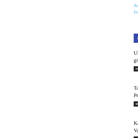
Ar
İn
U
gö
H
T
P
M
K
V