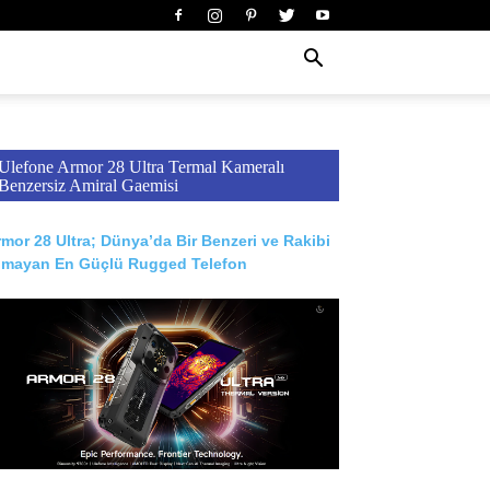
Ulefone Armor 28 Ultra Termal Kameralı
Benzersiz Amiral Gaemisi
mor 28 Ultra; Dünya’da Bir Benzeri ve Rakibi
lmayan En Güçlü Rugged Telefon