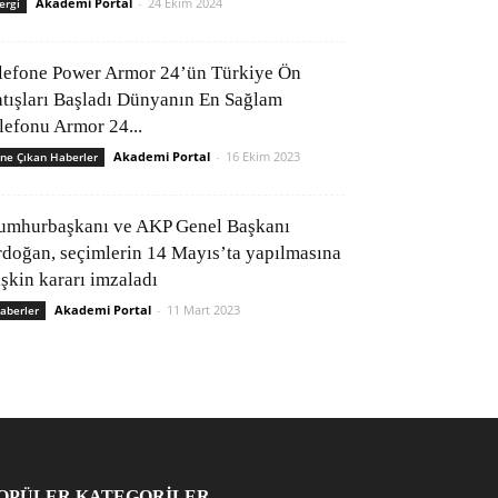
Akademi Portal
-
24 Ekim 2024
ergi
lefone Power Armor 24’ün Türkiye Ön
atışları Başladı Dünyanın En Sağlam
elefonu Armor 24...
Akademi Portal
-
16 Ekim 2023
ne Çıkan Haberler
umhurbaşkanı ve AKP Genel Başkanı
rdoğan, seçimlerin 14 Mayıs’ta yapılmasına
işkin kararı imzaladı
Akademi Portal
-
11 Mart 2023
aberler
OPÜLER KATEGORİLER