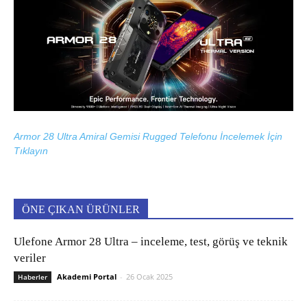
Armor 28 Ultra Amiral Gemisi Rugged Telefonu İncelemek İçin
Tıklayın
ÖNE ÇIKAN ÜRÜNLER
Ulefone Armor 28 Ultra – inceleme, test, görüş ve teknik
veriler
Akademi Portal
-
26 Ocak 2025
Haberler