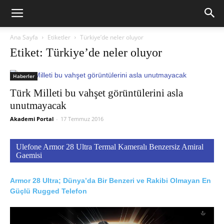
Ana Sayfa
Etiketler
Türkiye’de neler oluyor
Etiket: Türkiye’de neler oluyor
Haberler
Türk Milleti bu vahşet görüntülerini asla
unutmayacak
Akademi Portal
-
17 Temmuz 2016
Ulefone Armor 28 Ultra Termal Kameralı Benzersiz Amiral
Gaemisi
Armor 28 Ultra; Dünya’da Bir Benzeri ve Rakibi Olmayan En
Güçlü Rugged Telefon