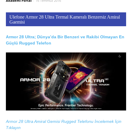
Akademi Portal
-
16 Temmuz 2016
Ulefone Armor 28 Ultra Termal Kameralı Benzersiz Amiral
Gaemisi
Armor 28 Ultra; Dünya’da Bir Benzeri ve Rakibi Olmayan En
Güçlü Rugged Telefon
Armor 28 Ultra Amiral Gemisi Rugged Telefonu İncelemek İçin
Tıklayın