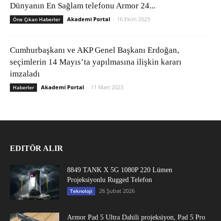
Dünyanın En Sağlam telefonu Armor 24...
Akademi Portal
-
16 Ekim 2023
Öne Çıkan Haberler
Cumhurbaşkanı ve AKP Genel Başkanı Erdoğan,
seçimlerin 14 Mayıs’ta yapılmasına ilişkin kararı
imzaladı
Akademi Portal
-
11 Mart 2023
Haberler
EDITÖR ALIR
8849 TANK X 5G 1080P 220 Lümen
Projeksiyonlu Rugged Telefon
26 Şubat 2026
Teknoloji
Armor Pad 5 Ultra Dahili projeksiyon, Pad 5 Pro