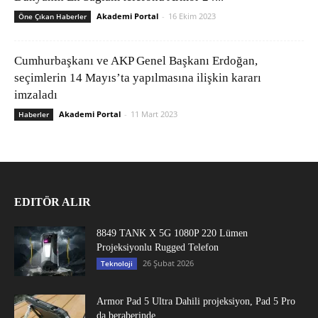
Akademi Portal
-
16 Ekim 2023
Öne Çıkan Haberler
Cumhurbaşkanı ve AKP Genel Başkanı Erdoğan,
seçimlerin 14 Mayıs’ta yapılmasına ilişkin kararı
imzaladı
Akademi Portal
-
11 Mart 2023
Haberler
EDITÖR ALIR
8849 TANK X 5G 1080P 220 Lümen
Projeksiyonlu Rugged Telefon
26 Şubat 2026
Teknoloji
Armor Pad 5 Ultra Dahili projeksiyon, Pad 5 Pro
da beraberinde...