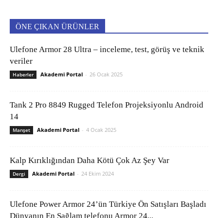
ÖNE ÇIKAN ÜRÜNLER
Ulefone Armor 28 Ultra – inceleme, test, görüş ve teknik
veriler
Akademi Portal
-
26 Ocak 2025
Haberler
Tank 2 Pro 8849 Rugged Telefon Projeksiyonlu Android
14
Akademi Portal
-
4 Ocak 2025
Manşet
Kalp Kırıklığından Daha Kötü Çok Az Şey Var
Akademi Portal
-
24 Ekim 2024
Dergi
Ulefone Power Armor 24’ün Türkiye Ön Satışları Başladı
Dünyanın En Sağlam telefonu Armor 24...