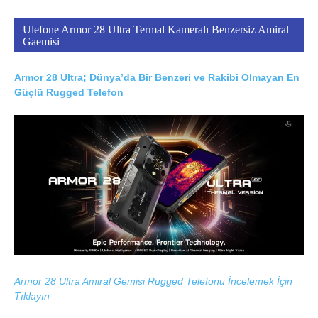
Ulefone Armor 28 Ultra Termal Kameralı Benzersiz Amiral
Gaemisi
Armor 28 Ultra; Dünya’da Bir Benzeri ve Rakibi Olmayan En
Güçlü Rugged Telefon
Armor 28 Ultra Amiral Gemisi Rugged Telefonu İncelemek İçin
Tıklayın