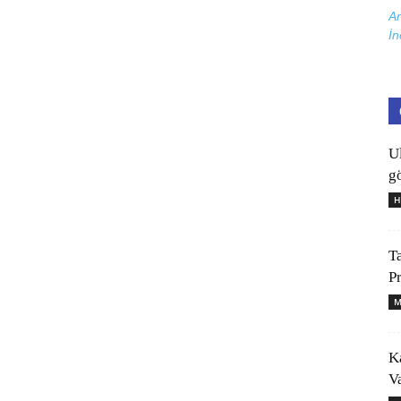
Ar
İn
U
gö
H
T
P
M
K
V