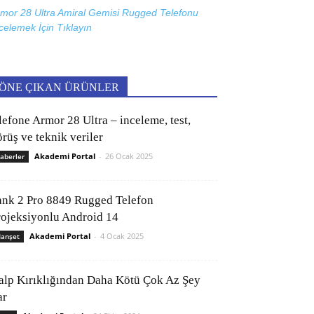
mor 28 Ultra Amiral Gemisi Rugged Telefonu
celemek İçin
Tıklayın
ÖNE ÇIKAN ÜRÜNLER
lefone Armor 28 Ultra – inceleme, test,
rüş ve teknik veriler
Akademi Portal
-
26 Ocak 2025
aberler
ank 2 Pro 8849 Rugged Telefon
rojeksiyonlu Android 14
Akademi Portal
-
4 Ocak 2025
anşet
alp Kırıklığından Daha Kötü Çok Az Şey
ar