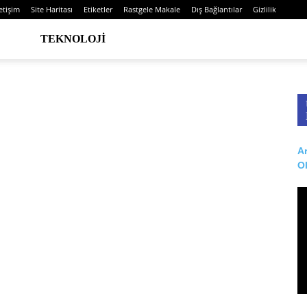
letişim
Site Haritası
Etiketler
Rastgele Makale
Dış Bağlantılar
Gizlilik
TEKNOLOJI
Ar
O