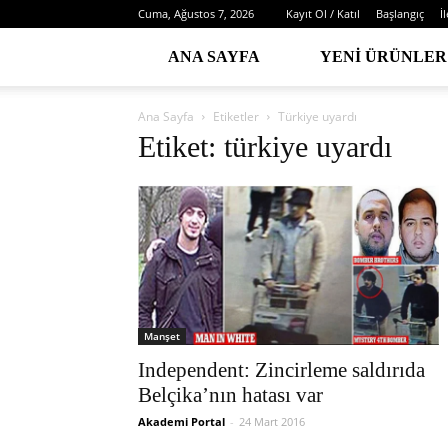
Cuma, Ağustos 7, 2026
Kayıt Ol / Katıl
Başlangıç
İ
ANA SAYFA
YENI ÜRÜNLER
Ana Sayfa
Etiketler
Türkiye uyardı
Etiket: türkiye uyardı
Manşet
Independent: Zincirleme saldırıda
Belçika’nın hatası var
Akademi Portal
-
24 Mart 2016