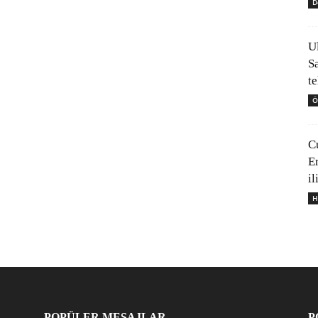
D
U
S
t
Ö
C
E
il
H
POPÜLER MESAJLAR
P