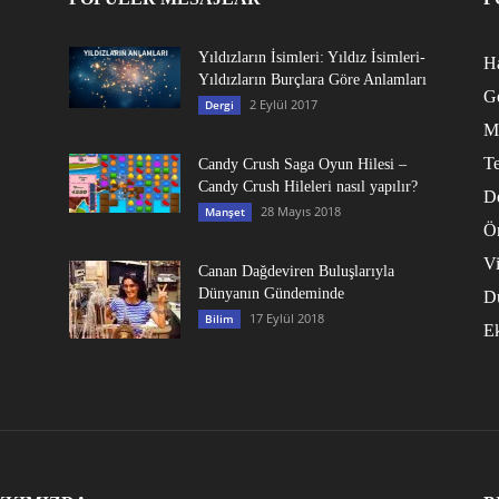
Yıldızların İsimleri: Yıldız İsimleri-
Ha
Yıldızların Burçlara Göre Anlamları
G
2 Eylül 2017
Dergi
M
Te
Candy Crush Saga Oyun Hilesi –
Candy Crush Hileleri nasıl yapılır?
D
28 Mayıs 2018
Manşet
Ö
V
Canan Dağdeviren Buluşlarıyla
Dünyanın Gündeminde
D
17 Eylül 2018
Bilim
E