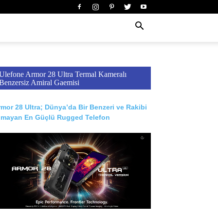
Ulefone Armor 28 Ultra Termal Kameralı
Benzersiz Amiral Gaemisi
mor 28 Ultra; Dünya’da Bir Benzeri ve Rakibi
lmayan En Güçlü Rugged Telefon