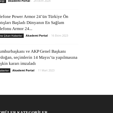
Akademi Portal
-
24 Ekim 2024
ergi
lefone Power Armor 24’ün Türkiye Ön
atışları Başladı Dünyanın En Sağlam
elefonu Armor 24...
Akademi Portal
-
16 Ekim 2023
ne Çıkan Haberler
umhurbaşkanı ve AKP Genel Başkanı
rdoğan, seçimlerin 14 Mayıs’ta yapılmasına
işkin kararı imzaladı
Akademi Portal
-
11 Mart 2023
aberler
OPÜLER KATEGORİLER