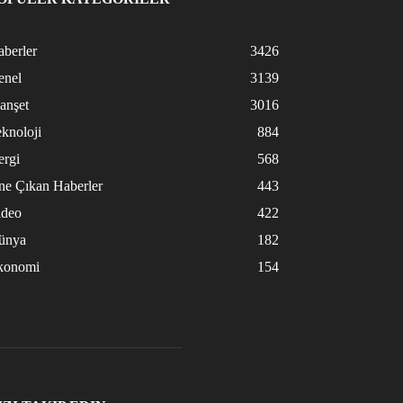
berler
3426
enel
3139
anşet
3016
knoloji
884
ergi
568
ne Çıkan Haberler
443
ideo
422
ünya
182
konomi
154