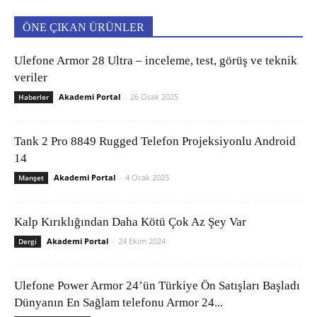
ÖNE ÇIKAN ÜRÜNLER
Ulefone Armor 28 Ultra – inceleme, test, görüş ve teknik
veriler
Akademi Portal
-
26 Ocak 2025
Haberler
Tank 2 Pro 8849 Rugged Telefon Projeksiyonlu Android
14
Akademi Portal
-
4 Ocak 2025
Manşet
Kalp Kırıklığından Daha Kötü Çok Az Şey Var
Akademi Portal
-
24 Ekim 2024
Dergi
Ulefone Power Armor 24’ün Türkiye Ön Satışları Başladı
Dünyanın En Sağlam telefonu Armor 24...