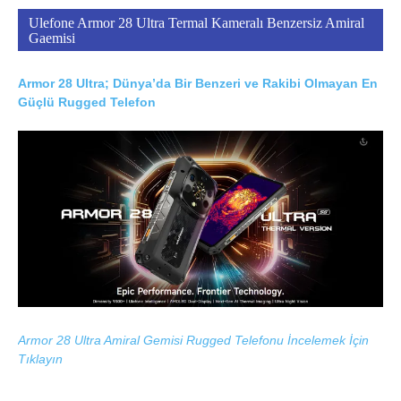
Ulefone Armor 28 Ultra Termal Kameralı Benzersiz Amiral
Gaemisi
Armor 28 Ultra; Dünya’da Bir Benzeri ve Rakibi Olmayan En
Güçlü Rugged Telefon
Armor 28 Ultra Amiral Gemisi Rugged Telefonu İncelemek İçin
Tıklayın