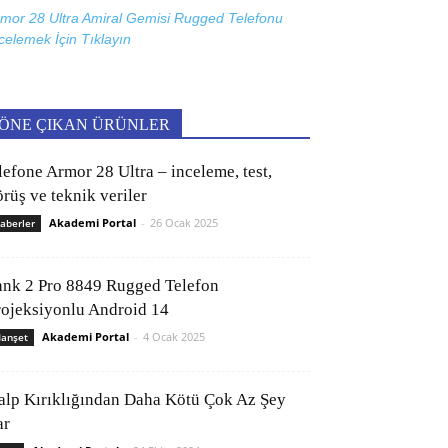
mor 28 Ultra Amiral Gemisi Rugged Telefonu
celemek İçin
Tıklayın
ÖNE ÇIKAN ÜRÜNLER
lefone Armor 28 Ultra – inceleme, test,
rüş ve teknik veriler
Akademi Portal
-
26 Ocak 2025
aberler
ank 2 Pro 8849 Rugged Telefon
rojeksiyonlu Android 14
Akademi Portal
-
4 Ocak 2025
anşet
alp Kırıklığından Daha Kötü Çok Az Şey
ar