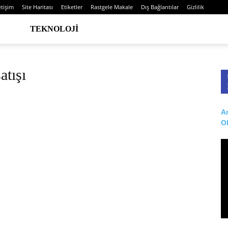
etişim
Site Haritası
Etiketler
Rastgele Makale
Dış Bağlantılar
Gizlilik
TEKNOLOJI
atışı
Ar
O