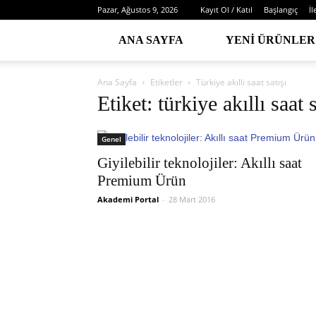
Pazar, Ağustos 9, 2026
Kayıt Ol / Katıl
Başlangıç
İl
ANA SAYFA
YENI ÜRÜNLER
Ana Sayfa
Etiketler
Türkiye akıllı saat satışı
Etiket: türkiye akıllı saat s
Genel
Giyilebilir teknolojiler: Akıllı saat
Premium Ürün
Akademi Portal
-
28 Mart 2016