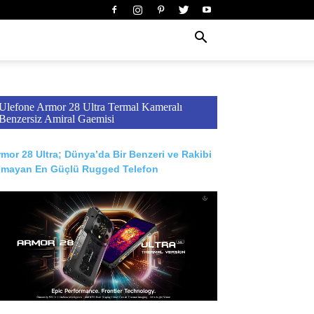
Ulefone Armor 28 Ultra Termal Kameralı
Benzersiz Amiral Gaemisi
mor 28 Ultra; Dünya’da Bir Benzeri ve Rakibi
lmayan En Güçlü Rugged Telefon