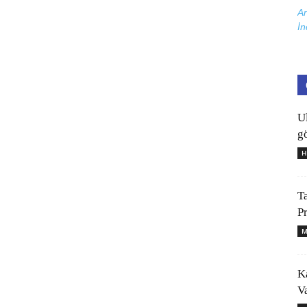
Ar
İn
U
gö
H
T
P
M
K
V