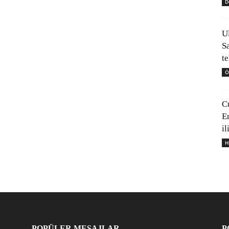
D
U
S
t
Ö
C
E
il
H
POPÜLER MESAJLAR
P