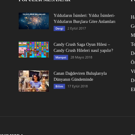
Yıldızların İsimleri: Yıldız İsimleri-
Ha
Yıldızların Burçlara Göre Anlamları
G
2 Eylül 2017
Dergi
M
Te
Candy Crush Saga Oyun Hilesi –
Candy Crush Hileleri nasıl yapılır?
D
28 Mayıs 2018
Manşet
Ö
V
Canan Dağdeviren Buluşlarıyla
Dünyanın Gündeminde
D
17 Eylül 2018
Bilim
E