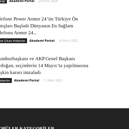
Akademi Portal
-
24 Ekim 2024
ergi
lefone Power Armor 24’ün Türkiye Ön
atışları Başladı Dünyanın En Sağlam
elefonu Armor 24...
Akademi Portal
-
16 Ekim 2023
ne Çıkan Haberler
umhurbaşkanı ve AKP Genel Başkanı
rdoğan, seçimlerin 14 Mayıs’ta yapılmasına
işkin kararı imzaladı
Akademi Portal
-
11 Mart 2023
aberler
OPÜLER KATEGORİLER