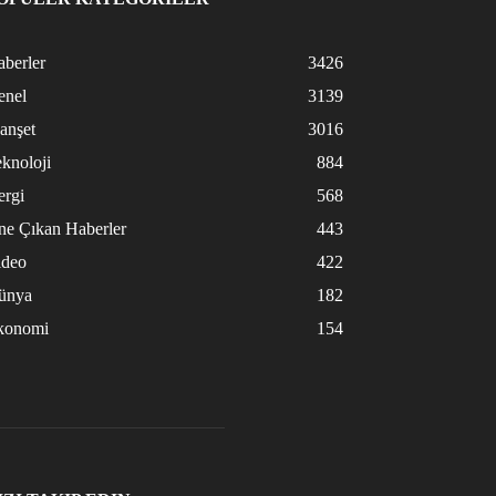
berler
3426
enel
3139
anşet
3016
knoloji
884
ergi
568
ne Çıkan Haberler
443
ideo
422
ünya
182
konomi
154