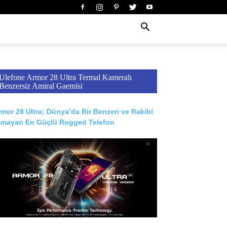
Ulefone Armor 28 Ultra Termal Kameralı
Benzersiz Amiral Gaemisi
mor 28 Ultra; Dünya’da Bir Benzeri ve Rakibi
lmayan En Güçlü Rugged Telefon