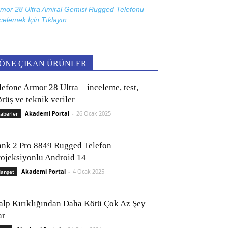
mor 28 Ultra Amiral Gemisi Rugged Telefonu
celemek İçin
Tıklayın
ÖNE ÇIKAN ÜRÜNLER
lefone Armor 28 Ultra – inceleme, test,
rüş ve teknik veriler
Akademi Portal
-
26 Ocak 2025
aberler
ank 2 Pro 8849 Rugged Telefon
rojeksiyonlu Android 14
Akademi Portal
-
4 Ocak 2025
anşet
alp Kırıklığından Daha Kötü Çok Az Şey
ar