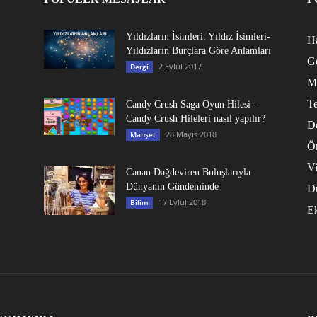
Yıldızların İsimleri: Yıldız İsimleri-
Ha
Yıldızların Burçlara Göre Anlamları
G
2 Eylül 2017
Dergi
M
Te
Candy Crush Saga Oyun Hilesi –
Candy Crush Hileleri nasıl yapılır?
D
28 Mayıs 2018
Manşet
Ö
V
Canan Dağdeviren Buluşlarıyla
Dünyanın Gündeminde
D
17 Eylül 2018
Bilim
E