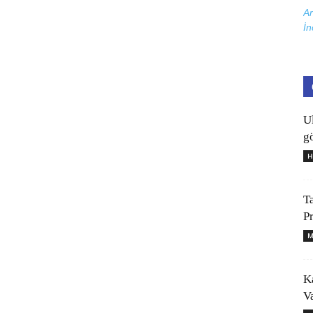
Ar
İn
U
gö
H
T
P
M
K
V