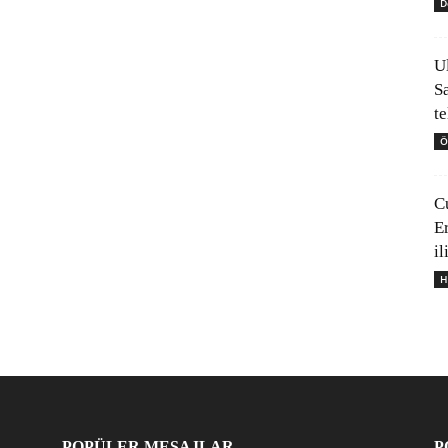
D
U
S
t
Ö
C
E
il
H
POPÜLER MESAJLAR
P