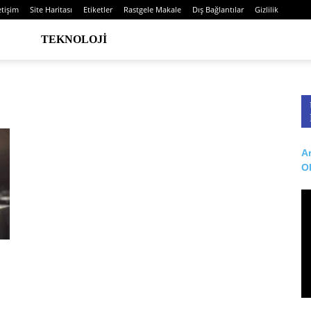
etişim
Site Haritası
Etiketler
Rastgele Makale
Dış Bağlantılar
Gizlilik
TEKNOLOJI
Ar
O