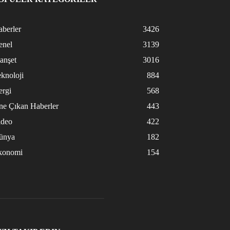
berler
3426
enel
3139
anşet
3016
knoloji
884
ergi
568
ne Çıkan Haberler
443
ideo
422
ünya
182
konomi
154