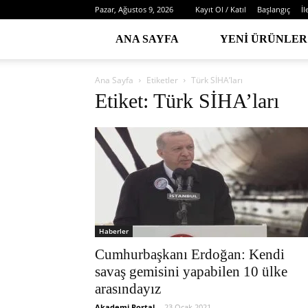
Pazar, Ağustos 9, 2026
Kayıt Ol / Katıl
Başlangıç
İl
ANA SAYFA
YENI ÜRÜNLER
Ana Sayfa
Etiketler
Türk SİHA’ları
Etiket: Türk SİHA’ları
Haberler
Cumhurbaşkanı Erdoğan: Kendi
savaş gemisini yapabilen 10 ülke
arasındayız
Akademi Portal
-
23 Ocak 2021