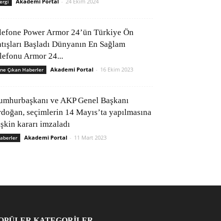
Akademi Portal
-
24 Ekim 2024
ergi
lefone Power Armor 24’ün Türkiye Ön
atışları Başladı Dünyanın En Sağlam
elefonu Armor 24...
Akademi Portal
-
16 Ekim 2023
ne Çıkan Haberler
umhurbaşkanı ve AKP Genel Başkanı
rdoğan, seçimlerin 14 Mayıs’ta yapılmasına
işkin kararı imzaladı
Akademi Portal
-
11 Mart 2023
aberler
OPÜLER KATEGORİLER