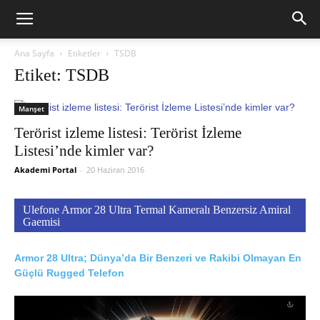
Ana Sayfa
Etiketler
TSDB
Etiket: TSDB
Manşet
Terörist izleme listesi: Terörist İzleme
Listesi’nde kimler var?
Akademi Portal
-
20 Haziran 2016
Ulefone Armor 28 Ultra Termal Kameralı Benzersiz Amiral
Gaemisi
Armor 28 Ultra; Dünya’da Bir Benzeri ve Rakibi Olmayan En
Güçlü Rugged Telefon