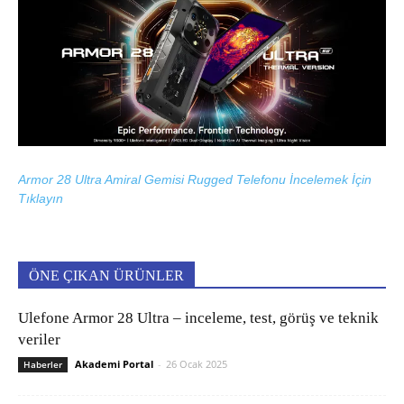
Armor 28 Ultra Amiral Gemisi Rugged Telefonu İncelemek İçin
Tıklayın
ÖNE ÇIKAN ÜRÜNLER
Ulefone Armor 28 Ultra – inceleme, test, görüş ve teknik
veriler
Akademi Portal
-
26 Ocak 2025
Haberler