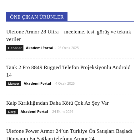
ÖNE ÇIKAN ÜRÜNLER
Ulefone Armor 28 Ultra – inceleme, test, görüş ve teknik
veriler
Akademi Portal
-
26 Ocak 2025
Haberler
Tank 2 Pro 8849 Rugged Telefon Projeksiyonlu Android
14
Akademi Portal
-
4 Ocak 2025
Manşet
Kalp Kırıklığından Daha Kötü Çok Az Şey Var
Akademi Portal
-
24 Ekim 2024
Dergi
Ulefone Power Armor 24’ün Türkiye Ön Satışları Başladı
Dünyanın En Sağlam telefonu Armor 24...