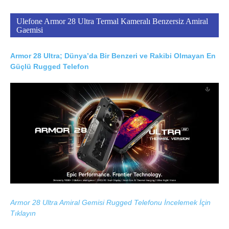
Ulefone Armor 28 Ultra Termal Kameralı Benzersiz Amiral
Gaemisi
Armor 28 Ultra; Dünya’da Bir Benzeri ve Rakibi Olmayan En
Güçlü Rugged Telefon
Armor 28 Ultra Amiral Gemisi Rugged Telefonu İncelemek İçin
Tıklayın