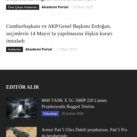
Akademi Portal
-
16 Ekim 2023
Öne Çıkan Haberler
Cumhurbaşkanı ve AKP Genel Başkanı Erdoğan,
seçimlerin 14 Mayıs’ta yapılmasına ilişkin kararı
imzaladı
Akademi Portal
-
11 Mart 2023
Haberler
EDITÖR ALIR
8849 TANK X 5G 1080P 220 Lümen
Projeksiyonlu Rugged Telefon
26 Şubat 2026
Teknoloji
Armor Pad 5 Ultra Dahili projeksiyon, Pad 5 Pro
da beraberinde...