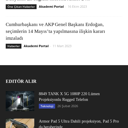
Akademi Portal
-
16 Ekim 2023
Öne Çıkan Haberler
Cumhurbaşkanı ve AKP Genel Başkanı Erdoğan,
seçimlerin 14 Mayıs’ta yapılmasına ilişkin kararı
imzaladı
Akademi Portal
-
11 Mart 2023
Haberler
EDITÖR ALIR
8849 TANK X 5G 1080P 220 Lümen
Projeksiyonlu Rugged Telefon
26 Şubat 2026
Teknoloji
Armor Pad 5 Ultra Dahili projeksiyon, Pad 5 Pro
da beraberinde...