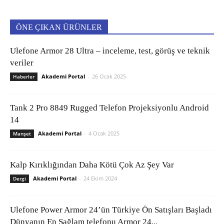
ÖNE ÇIKAN ÜRÜNLER
Ulefone Armor 28 Ultra – inceleme, test, görüş ve teknik
veriler
Akademi Portal
-
26 Ocak 2025
Haberler
Tank 2 Pro 8849 Rugged Telefon Projeksiyonlu Android
14
Akademi Portal
-
4 Ocak 2025
Manşet
Kalp Kırıklığından Daha Kötü Çok Az Şey Var
Akademi Portal
-
24 Ekim 2024
Dergi
Ulefone Power Armor 24’ün Türkiye Ön Satışları Başladı
Dünyanın En Sağlam telefonu Armor 24...