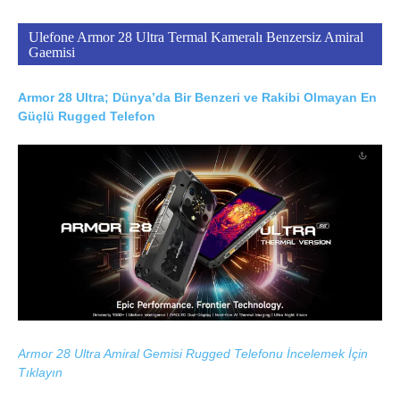
Ulefone Armor 28 Ultra Termal Kameralı Benzersiz Amiral
Gaemisi
Armor 28 Ultra; Dünya’da Bir Benzeri ve Rakibi Olmayan En
Güçlü Rugged Telefon
Armor 28 Ultra Amiral Gemisi Rugged Telefonu İncelemek İçin
Tıklayın