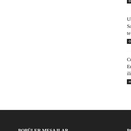
D
U
S
t
Ö
C
E
il
H
POPÜLER MESAJLAR
P