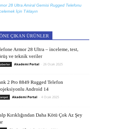
mor 28 Ultra Amiral Gemisi Rugged Telefonu
celemek İçin
Tıklayın
ÖNE ÇIKAN ÜRÜNLER
lefone Armor 28 Ultra – inceleme, test,
rüş ve teknik veriler
Akademi Portal
-
26 Ocak 2025
aberler
ank 2 Pro 8849 Rugged Telefon
rojeksiyonlu Android 14
Akademi Portal
-
4 Ocak 2025
anşet
alp Kırıklığından Daha Kötü Çok Az Şey
ar