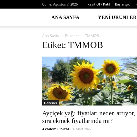
Cuma, Ağustos 7, 2026
Kayıt Ol / Katıl
Başlangıç
İ
ANA SAYFA
YENI ÜRÜNLER
Ana Sayfa
Etiketler
TMMOB
Etiket: TMMOB
Haberler
Ayçiçek yağı fiyatları neden artıyor,
sıra ekmek fiyatlarında mı?
Akademi Portal
-
6 Mart 2022