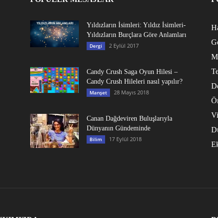
Yıldızların İsimleri: Yıldız İsimleri-
Ha
Yıldızların Burçlara Göre Anlamları
G
2 Eylül 2017
Dergi
M
Te
Candy Crush Saga Oyun Hilesi –
Candy Crush Hileleri nasıl yapılır?
D
28 Mayıs 2018
Manşet
Ö
V
Canan Dağdeviren Buluşlarıyla
Dünyanın Gündeminde
D
17 Eylül 2018
Bilim
E