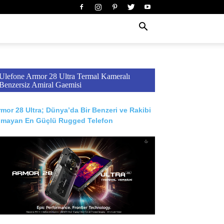
Ulefone Armor 28 Ultra Termal Kameralı
Benzersiz Amiral Gaemisi
mor 28 Ultra; Dünya’da Bir Benzeri ve Rakibi
lmayan En Güçlü Rugged Telefon