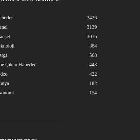
berler
3426
enel
3139
anşet
3016
knoloji
884
ergi
568
ne Çıkan Haberler
443
ideo
422
ünya
182
konomi
154