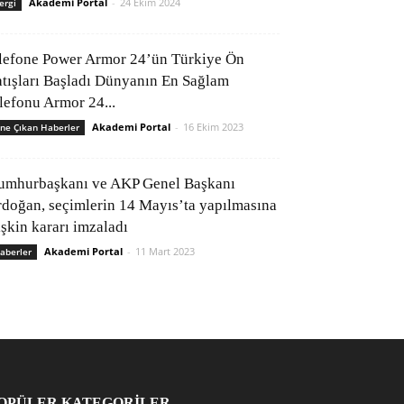
Akademi Portal
-
24 Ekim 2024
ergi
lefone Power Armor 24’ün Türkiye Ön
atışları Başladı Dünyanın En Sağlam
elefonu Armor 24...
Akademi Portal
-
16 Ekim 2023
ne Çıkan Haberler
umhurbaşkanı ve AKP Genel Başkanı
rdoğan, seçimlerin 14 Mayıs’ta yapılmasına
işkin kararı imzaladı
Akademi Portal
-
11 Mart 2023
aberler
OPÜLER KATEGORİLER