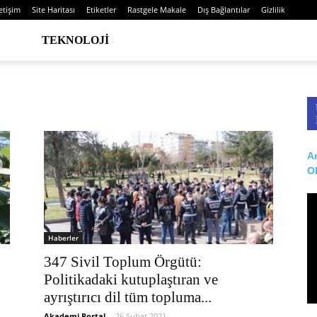
letişim
Site Haritası
Etiketler
Rastgele Makale
Dış Bağlantılar
Gizlilik
TEKNOLOJI
Ar
O
Haberler
347 Sivil Toplum Örgütü:
Politikadaki kutuplaştıran ve
ayrıştırıcı dil tüm topluma...
Akademi Portal
-
26 Şubat 2021