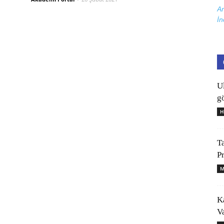
Ar
İn
U
gö
H
T
P
M
K
V