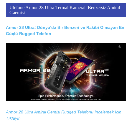
Ulefone Armor 28 Ultra Termal Kameralı Benzersiz Amiral
Gaemisi
Armor 28 Ultra; Dünya’da Bir Benzeri ve Rakibi Olmayan En
Güçlü Rugged Telefon
Armor 28 Ultra Amiral Gemisi Rugged Telefonu İncelemek İçin
Tıklayın