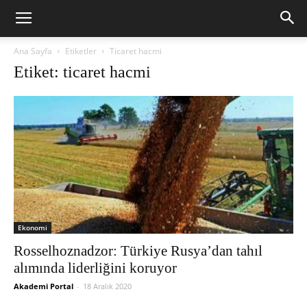
Ana Sayfa
Etiketler
Ticaret hacmi
Etiket: ticaret hacmi
Ekonomi
Rosselhoznadzor: Türkiye Rusya’dan tahıl
alımında liderliğini koruyor
Akademi Portal
-
18 Aralık 2020