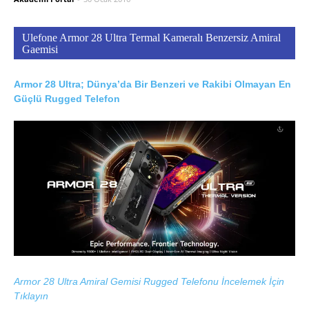
Ulefone Armor 28 Ultra Termal Kameralı Benzersiz Amiral
Gaemisi
Armor 28 Ultra; Dünya’da Bir Benzeri ve Rakibi Olmayan En
Güçlü Rugged Telefon
Armor 28 Ultra Amiral Gemisi Rugged Telefonu İncelemek İçin
Tıklayın