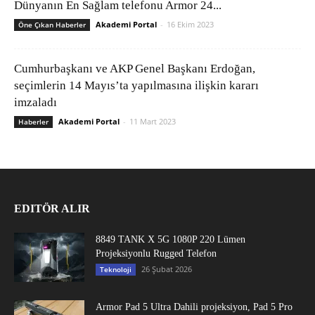
Dünyanın En Sağlam telefonu Armor 24...
Akademi Portal
-
16 Ekim 2023
Öne Çıkan Haberler
Cumhurbaşkanı ve AKP Genel Başkanı Erdoğan,
seçimlerin 14 Mayıs’ta yapılmasına ilişkin kararı
imzaladı
Akademi Portal
-
11 Mart 2023
Haberler
EDITÖR ALIR
8849 TANK X 5G 1080P 220 Lümen
Projeksiyonlu Rugged Telefon
26 Şubat 2026
Teknoloji
Armor Pad 5 Ultra Dahili projeksiyon, Pad 5 Pro