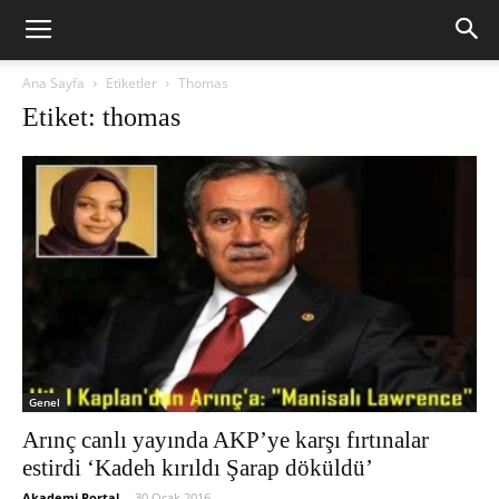
Ana Sayfa
Etiketler
Thomas
Etiket: thomas
Genel
Arınç canlı yayında AKP’ye karşı fırtınalar
estirdi ‘Kadeh kırıldı Şarap döküldü’
Akademi Portal
-
30 Ocak 2016