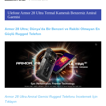
Ulefone Armor 28 Ultra Termal Kameralı Benzersiz Amiral
Gaemisi
Armor 28 Ultra; Dünya’da Bir Benzeri ve Rakibi Olmayan En
Güçlü Rugged Telefon
Armor 28 Ultra Amiral Gemisi Rugged Telefonu İncelemek İçin
Tıklayın