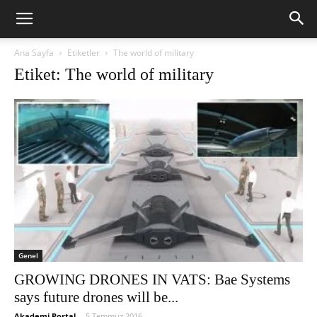
Ana Sayfa
Etiketler
The world of military
Etiket: The world of military
Genel
GROWING DRONES IN VATS: Bae Systems
says future drones will be...
Akademi Portal
-
5 Temmuz 2016