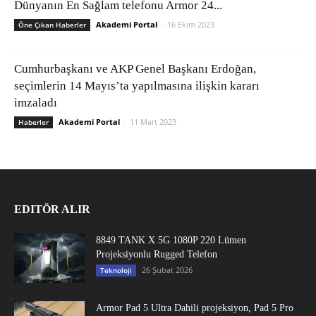
Dünyanın En Sağlam telefonu Armor 24...
Akademi Portal
-
16 Ekim 2023
Öne Çıkan Haberler
Cumhurbaşkanı ve AKP Genel Başkanı Erdoğan,
seçimlerin 14 Mayıs’ta yapılmasına ilişkin kararı
imzaladı
Akademi Portal
-
11 Mart 2023
Haberler
EDITÖR ALIR
8849 TANK X 5G 1080P 220 Lümen
Projeksiyonlu Rugged Telefon
26 Şubat 2026
Teknoloji
Armor Pad 5 Ultra Dahili projeksiyon, Pad 5 Pro