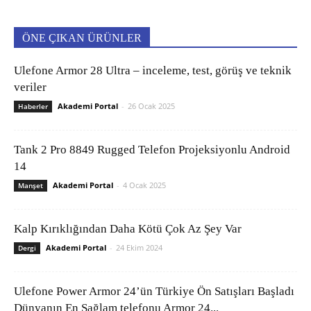
ÖNE ÇIKAN ÜRÜNLER
Ulefone Armor 28 Ultra – inceleme, test, görüş ve teknik
veriler
Akademi Portal
-
26 Ocak 2025
Haberler
Tank 2 Pro 8849 Rugged Telefon Projeksiyonlu Android
14
Akademi Portal
-
4 Ocak 2025
Manşet
Kalp Kırıklığından Daha Kötü Çok Az Şey Var
Akademi Portal
-
24 Ekim 2024
Dergi
Ulefone Power Armor 24’ün Türkiye Ön Satışları Başladı
Dünyanın En Sağlam telefonu Armor 24...