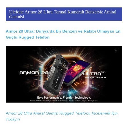
Ulefone Armor 28 Ultra Termal Kameralı Benzersiz Amiral
Gaemisi
Armor 28 Ultra; Dünya’da Bir Benzeri ve Rakibi Olmayan En
Güçlü Rugged Telefon
Armor 28 Ultra Amiral Gemisi Rugged Telefonu İncelemek İçin
Tıklayın