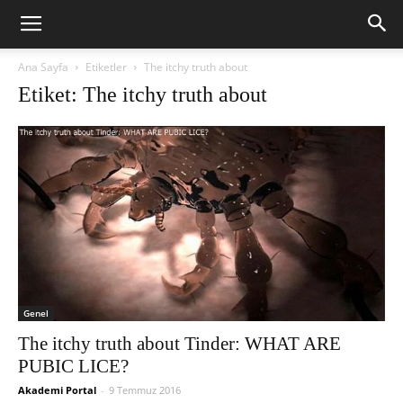
Ana Sayfa
Etiketler
The itchy truth about
Etiket: The itchy truth about
Genel
The itchy truth about Tinder: WHAT ARE
PUBIC LICE?
Akademi Portal
-
9 Temmuz 2016