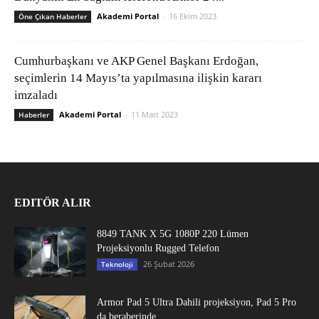
Akademi Portal
-
16 Ekim 2023
Öne Çıkan Haberler
Cumhurbaşkanı ve AKP Genel Başkanı Erdoğan,
seçimlerin 14 Mayıs’ta yapılmasına ilişkin kararı
imzaladı
Akademi Portal
-
11 Mart 2023
Haberler
EDITÖR ALIR
8849 TANK X 5G 1080P 220 Lümen
Projeksiyonlu Rugged Telefon
26 Şubat 2026
Teknoloji
Armor Pad 5 Ultra Dahili projeksiyon, Pad 5 Pro
da beraberinde...