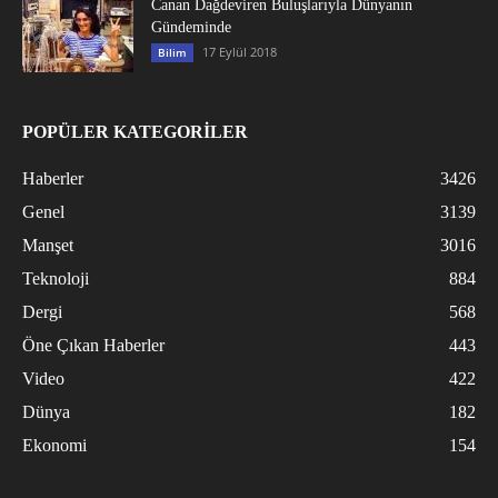
Canan Dağdeviren Buluşlarıyla Dünyanın
Gündeminde
17 Eylül 2018
Bilim
POPÜLER KATEGORİLER
Haberler
3426
Genel
3139
Manşet
3016
Teknoloji
884
Dergi
568
Öne Çıkan Haberler
443
Video
422
Dünya
182
Ekonomi
154