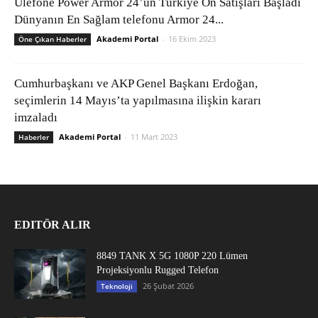
Ulefone Power Armor 24’ün Türkiye Ön Satışları Başladı
Dünyanın En Sağlam telefonu Armor 24...
Akademi Portal
-
16 Ekim 2023
Öne Çıkan Haberler
Cumhurbaşkanı ve AKP Genel Başkanı Erdoğan,
seçimlerin 14 Mayıs’ta yapılmasına ilişkin kararı
imzaladı
Akademi Portal
-
11 Mart 2023
Haberler
EDITÖR ALIR
8849 TANK X 5G 1080P 220 Lümen
Projeksiyonlu Rugged Telefon
26 Şubat 2026
Teknoloji