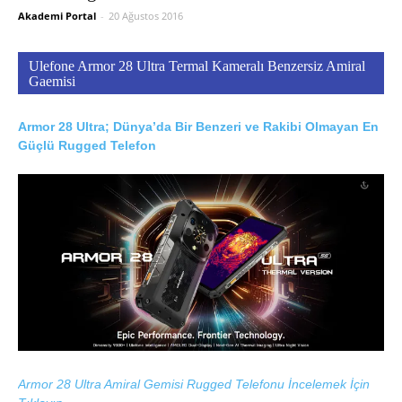
Akademi Portal
-
20 Ağustos 2016
Ulefone Armor 28 Ultra Termal Kameralı Benzersiz Amiral
Gaemisi
Armor 28 Ultra; Dünya’da Bir Benzeri ve Rakibi Olmayan En
Güçlü Rugged Telefon
Armor 28 Ultra Amiral Gemisi Rugged Telefonu İncelemek İçin