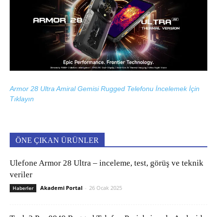
Armor 28 Ultra Amiral Gemisi Rugged Telefonu İncelemek İçin
Tıklayın
ÖNE ÇIKAN ÜRÜNLER
Ulefone Armor 28 Ultra – inceleme, test, görüş ve teknik
veriler
Akademi Portal
-
26 Ocak 2025
Haberler