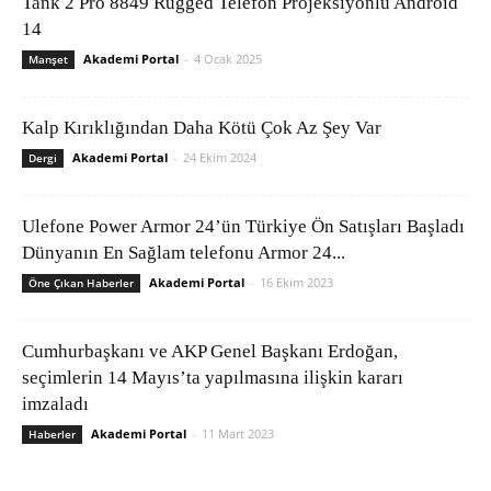
Tank 2 Pro 8849 Rugged Telefon Projeksiyonlu Android
14
Akademi Portal
-
4 Ocak 2025
Manşet
Kalp Kırıklığından Daha Kötü Çok Az Şey Var
Akademi Portal
-
24 Ekim 2024
Dergi
Ulefone Power Armor 24’ün Türkiye Ön Satışları Başladı
Dünyanın En Sağlam telefonu Armor 24...
Akademi Portal
-
16 Ekim 2023
Öne Çıkan Haberler
Cumhurbaşkanı ve AKP Genel Başkanı Erdoğan,
seçimlerin 14 Mayıs’ta yapılmasına ilişkin kararı
imzaladı
Akademi Portal
-
11 Mart 2023
Haberler