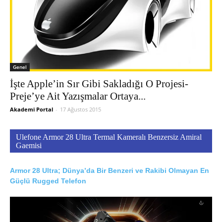
Genel
İşte Apple’in Sır Gibi Sakladığı O Projesi-
Preje’ye Ait Yazışmalar Ortaya...
Akademi Portal
-
17 Ağustos 2015
Ulefone Armor 28 Ultra Termal Kameralı Benzersiz Amiral
Gaemisi
Armor 28 Ultra; Dünya’da Bir Benzeri ve Rakibi Olmayan En
Güçlü Rugged Telefon