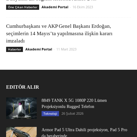
Akademi Portal
-
16 Ekim 2023
Öne Çıkan Haberler
Cumhurbaşkanı ve AKP Genel Başkanı Erdoğan,
seçimlerin 14 Mayıs’ta yapılmasına ilişkin kararı
imzaladı
Akademi Portal
-
11 Mart 2023
Haberler
EDITÖR ALIR
8849 TANK X 5G 1080P 220 Lümen
Projeksiyonlu Rugged Telefon
26 Şubat 2026
Teknoloji
Armor Pad 5 Ultra Dahili projeksiyon, Pad 5 Pro
da beraberinde...