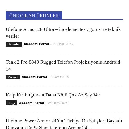
ÖNE ÇIKAN ÜRÜNLER
Ulefone Armor 28 Ultra – inceleme, test, görüş ve teknik
veriler
Akademi Portal
-
26 Ocak 2025
Haberler
Tank 2 Pro 8849 Rugged Telefon Projeksiyonlu Android
14
Akademi Portal
-
4 Ocak 2025
Manşet
Kalp Kırıklığından Daha Kötü Çok Az Şey Var
Akademi Portal
-
24 Ekim 2024
Dergi
Ulefone Power Armor 24’ün Türkiye Ön Satışları Başladı
Dünyanın En Sağlam telefonu Armor 24...