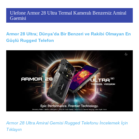
Ulefone Armor 28 Ultra Termal Kameralı Benzersiz Amiral
Gaemisi
Armor 28 Ultra; Dünya’da Bir Benzeri ve Rakibi Olmayan En
Güçlü Rugged Telefon
Armor 28 Ultra Amiral Gemisi Rugged Telefonu İncelemek İçin
Tıklayın