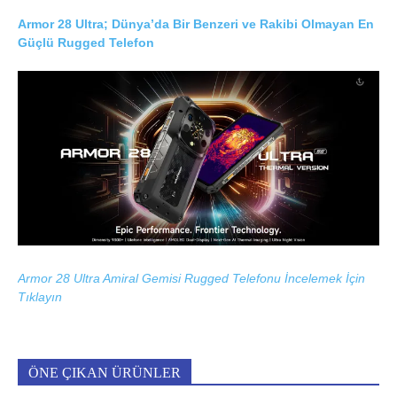
Armor 28 Ultra; Dünya’da Bir Benzeri ve Rakibi Olmayan En
Güçlü Rugged Telefon
Armor 28 Ultra Amiral Gemisi Rugged Telefonu İncelemek İçin
Tıklayın
ÖNE ÇIKAN ÜRÜNLER