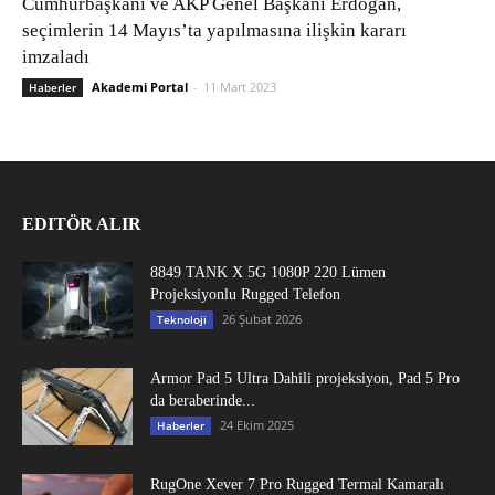
Cumhurbaşkanı ve AKP Genel Başkanı Erdoğan,
seçimlerin 14 Mayıs’ta yapılmasına ilişkin kararı
imzaladı
Akademi Portal
-
11 Mart 2023
Haberler
EDITÖR ALIR
8849 TANK X 5G 1080P 220 Lümen
Projeksiyonlu Rugged Telefon
26 Şubat 2026
Teknoloji
Armor Pad 5 Ultra Dahili projeksiyon, Pad 5 Pro
da beraberinde...
24 Ekim 2025
Haberler
RugOne Xever 7 Pro Rugged Termal Kamaralı