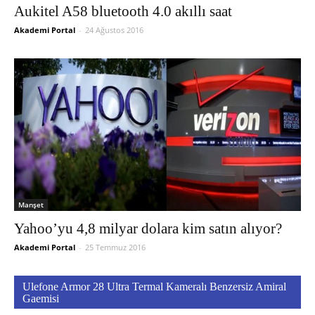
Aukitel A58 bluetooth 4.0 akıllı saat
Akademi Portal
-
24 Ağustos 2016
Manşet
Yahoo’yu 4,8 milyar dolara kim satın alıyor?
Akademi Portal
-
25 Temmuz 2016
Ulefone Armor 28 Ultra Termal Kameralı Benzersiz Amiral
Gaemisi