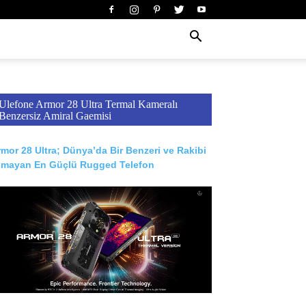
Ulefone Armor 28 Ultra Termal Kameralı
Benzersiz Amiral Gaemisi
mor 28 Ultra; Dünya’da Bir Benzeri ve Rakibi
lmayan En Güçlü Rugged Telefon