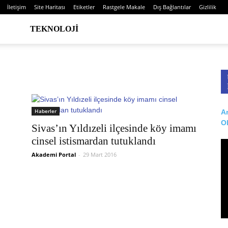
İletişim
Site Haritası
Etiketler
Rastgele Makale
Dış Bağlantılar
Gizlilik
TEKNOLOJI
Haberler
Ar
O
Sivas’ın Yıldızeli ilçesinde köy imamı
cinsel istismardan tutuklandı
Akademi Portal
-
29 Mart 2016