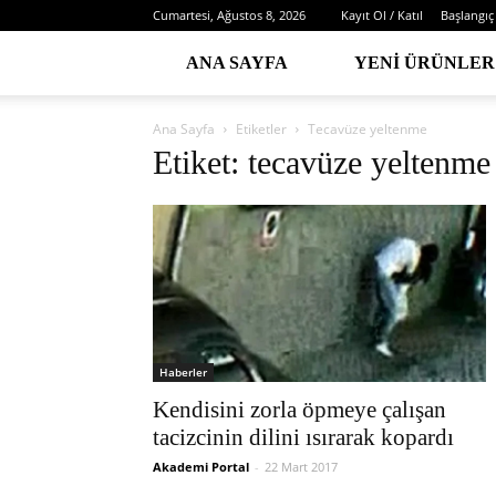
Cumartesi, Ağustos 8, 2026
Kayıt Ol / Katıl
Başlangıç
ANA SAYFA
YENI ÜRÜNLER
Ana Sayfa
Etiketler
Tecavüze yeltenme
Etiket: tecavüze yeltenme
Haberler
Kendisini zorla öpmeye çalışan
tacizcinin dilini ısırarak kopardı
Akademi Portal
-
22 Mart 2017