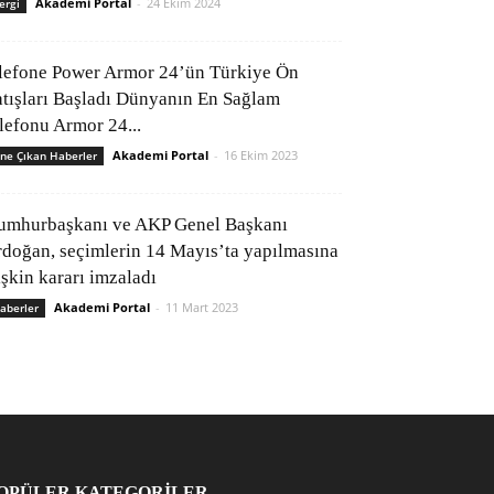
Akademi Portal
-
24 Ekim 2024
ergi
lefone Power Armor 24’ün Türkiye Ön
atışları Başladı Dünyanın En Sağlam
elefonu Armor 24...
Akademi Portal
-
16 Ekim 2023
ne Çıkan Haberler
umhurbaşkanı ve AKP Genel Başkanı
rdoğan, seçimlerin 14 Mayıs’ta yapılmasına
işkin kararı imzaladı
Akademi Portal
-
11 Mart 2023
aberler
OPÜLER KATEGORİLER