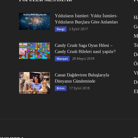
Yıldızların İsimleri: Yıldız İsimleri-
Ha
Yıldızların Burçlara Göre Anlamları
G
2 Eylül 2017
Dergi
M
Te
Candy Crush Saga Oyun Hilesi –
Candy Crush Hileleri nasıl yapılır?
D
28 Mayıs 2018
Manşet
Ö
V
Canan Dağdeviren Buluşlarıyla
Dünyanın Gündeminde
D
17 Eylül 2018
Bilim
E