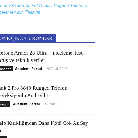
mor 28 Ultra Amiral Gemisi Rugged Telefonu
celemek İçin
Tıklayın
ÖNE ÇIKAN ÜRÜNLER
lefone Armor 28 Ultra – inceleme, test,
rüş ve teknik veriler
Akademi Portal
-
26 Ocak 2025
aberler
ank 2 Pro 8849 Rugged Telefon
rojeksiyonlu Android 14
Akademi Portal
-
4 Ocak 2025
anşet
alp Kırıklığından Daha Kötü Çok Az Şey
ar