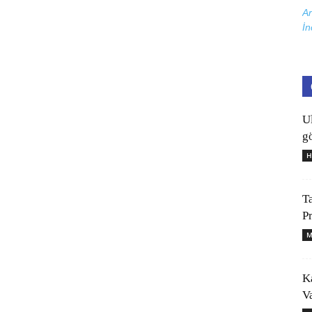
Ar
İn
U
gö
H
T
P
M
K
V