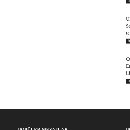
D
U
S
t
Ö
C
E
il
H
POPÜLER MESAJLAR
P