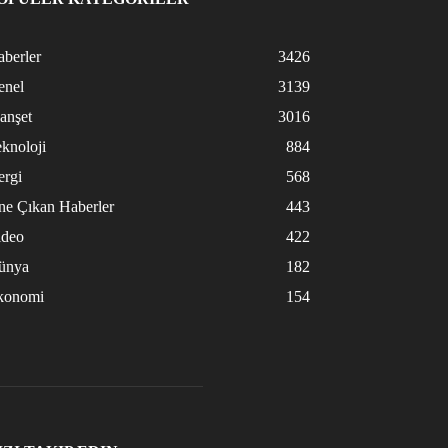
berler
3426
enel
3139
anşet
3016
knoloji
884
ergi
568
ne Çıkan Haberler
443
ideo
422
ünya
182
konomi
154