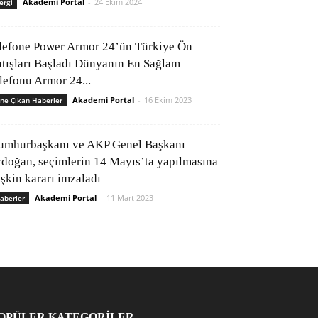
Akademi Portal
-
24 Ekim 2024
ergi
lefone Power Armor 24’ün Türkiye Ön
atışları Başladı Dünyanın En Sağlam
elefonu Armor 24...
Akademi Portal
-
16 Ekim 2023
ne Çıkan Haberler
umhurbaşkanı ve AKP Genel Başkanı
rdoğan, seçimlerin 14 Mayıs’ta yapılmasına
işkin kararı imzaladı
Akademi Portal
-
11 Mart 2023
aberler
OPÜLER KATEGORİLER