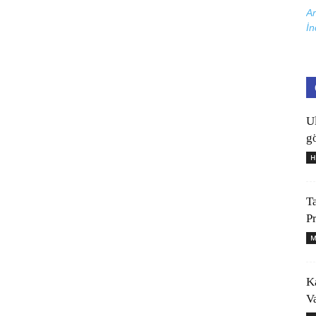
Ar
İn
U
gö
H
T
P
M
K
V