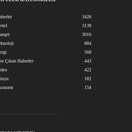
berler
3426
enel
3139
anşet
3016
knoloji
884
ergi
568
ne Çıkan Haberler
443
ideo
422
ünya
182
konomi
154