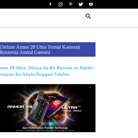
Ulefone Armor 28 Ultra Termal Kameralı
Benzersiz Amiral Gaemisi
mor 28 Ultra; Dünya’da Bir Benzeri ve Rakibi
lmayan En Güçlü Rugged Telefon