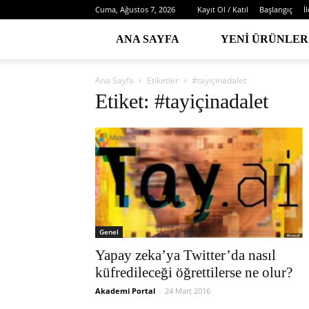
Cuma, Ağustos 7, 2026
Kayıt Ol / Katıl
Başlangıç
İ
ANA SAYFA
YENI ÜRÜNLER
Ana Sayfa
Etiketler
#tayiçinadalet
Etiket: #tayiçinadalet
Genel
Yapay zeka’ya Twitter’da nasıl
küfredileceği öğrettilerse ne olur?
Akademi Portal
-
24 Mart 2016