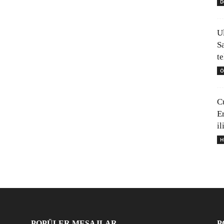
D
U
S
t
Ö
C
E
il
H
POPÜLER MESAJLAR
P