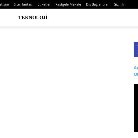
letişim
Site Haritası
Etiketler
Rastgele Makale
Dış Bağlantılar
Gizlilik
TEKNOLOJI
Ar
O