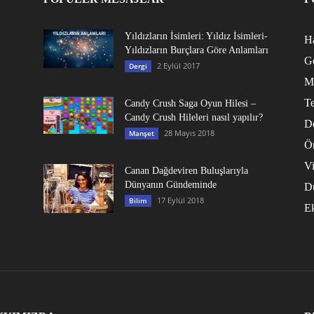
Yıldızların İsimleri: Yıldız İsimleri-
Ha
Yıldızların Burçlara Göre Anlamları
G
2 Eylül 2017
Dergi
M
Te
Candy Crush Saga Oyun Hilesi –
Candy Crush Hileleri nasıl yapılır?
D
28 Mayıs 2018
Manşet
Ö
V
Canan Dağdeviren Buluşlarıyla
Dünyanın Gündeminde
D
17 Eylül 2018
Bilim
E