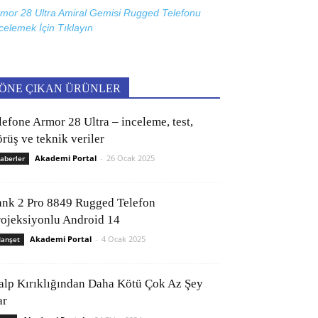
mor 28 Ultra Amiral Gemisi Rugged Telefonu
celemek İçin
Tıklayın
ÖNE ÇIKAN ÜRÜNLER
lefone Armor 28 Ultra – inceleme, test,
rüş ve teknik veriler
Akademi Portal
-
26 Ocak 2025
aberler
ank 2 Pro 8849 Rugged Telefon
rojeksiyonlu Android 14
Akademi Portal
-
4 Ocak 2025
anşet
alp Kırıklığından Daha Kötü Çok Az Şey
ar