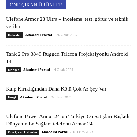
ÖNE ÇIKAN ÜRÜNLER
Ulefone Armor 28 Ultra – inceleme, test, görüş ve teknik
veriler
Akademi Portal
-
26 Ocak 2025
Haberler
Tank 2 Pro 8849 Rugged Telefon Projeksiyonlu Android
14
Akademi Portal
-
4 Ocak 2025
Manşet
Kalp Kırıklığından Daha Kötü Çok Az Şey Var
Akademi Portal
-
24 Ekim 2024
Dergi
Ulefone Power Armor 24’ün Türkiye Ön Satışları Başladı
Dünyanın En Sağlam telefonu Armor 24...
Akademi Portal
-
16 Ekim 2023
Öne Çıkan Haberler