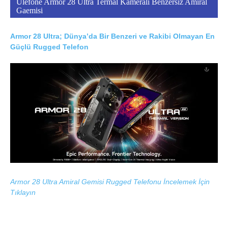
Ulefone Armor 28 Ultra Termal Kameralı Benzersiz Amiral
Gaemisi
Armor 28 Ultra; Dünya’da Bir Benzeri ve Rakibi Olmayan En
Güçlü Rugged Telefon
Armor 28 Ultra Amiral Gemisi Rugged Telefonu İncelemek İçin
Tıklayın