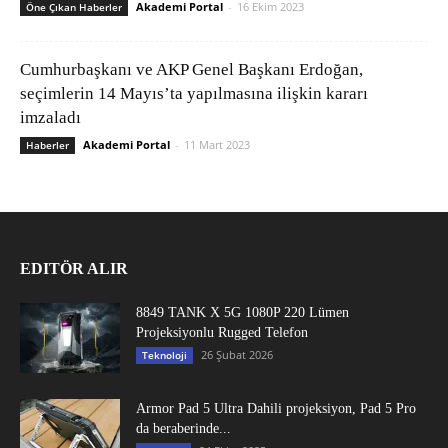
Akademi Portal
-
16 Ekim 2023
Öne Çıkan Haberler
Cumhurbaşkanı ve AKP Genel Başkanı Erdoğan,
seçimlerin 14 Mayıs’ta yapılmasına ilişkin kararı
imzaladı
Akademi Portal
-
11 Mart 2023
Haberler
EDITÖR ALIR
8849 TANK X 5G 1080P 220 Lümen
Projeksiyonlu Rugged Telefon
26 Şubat 2026
Teknoloji
Armor Pad 5 Ultra Dahili projeksiyon, Pad 5 Pro
da beraberinde...