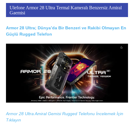
Ulefone Armor 28 Ultra Termal Kameralı Benzersiz Amiral
Gaemisi
Armor 28 Ultra; Dünya’da Bir Benzeri ve Rakibi Olmayan En
Güçlü Rugged Telefon
Armor 28 Ultra Amiral Gemisi Rugged Telefonu İncelemek İçin
Tıklayın