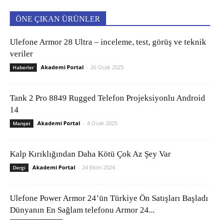
ÖNE ÇIKAN ÜRÜNLER
Ulefone Armor 28 Ultra – inceleme, test, görüş ve teknik
veriler
Akademi Portal
-
26 Ocak 2025
Haberler
Tank 2 Pro 8849 Rugged Telefon Projeksiyonlu Android
14
Akademi Portal
-
4 Ocak 2025
Manşet
Kalp Kırıklığından Daha Kötü Çok Az Şey Var
Akademi Portal
-
24 Ekim 2024
Dergi
Ulefone Power Armor 24’ün Türkiye Ön Satışları Başladı
Dünyanın En Sağlam telefonu Armor 24...