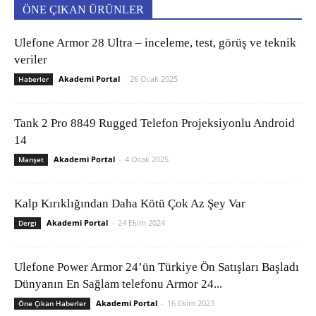
ÖNE ÇIKAN ÜRÜNLER
Ulefone Armor 28 Ultra – inceleme, test, görüş ve teknik
veriler
Akademi Portal
-
26 Ocak 2025
Haberler
Tank 2 Pro 8849 Rugged Telefon Projeksiyonlu Android
14
Akademi Portal
-
4 Ocak 2025
Manşet
Kalp Kırıklığından Daha Kötü Çok Az Şey Var
Akademi Portal
-
24 Ekim 2024
Dergi
Ulefone Power Armor 24’ün Türkiye Ön Satışları Başladı
Dünyanın En Sağlam telefonu Armor 24...
Akademi Portal
-
16 Ekim 2023
Öne Çıkan Haberler