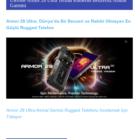
Ulefone Armor 28 Ultra Termal Kameralı Benzersiz Amiral
Gaemisi
Armor 28 Ultra; Dünya’da Bir Benzeri ve Rakibi Olmayan En
Güçlü Rugged Telefon
Armor 28 Ultra Amiral Gemisi Rugged Telefonu İncelemek İçin
Tıklayın