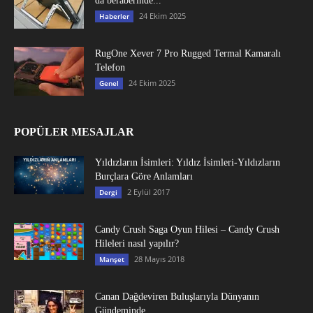
da beraberinde...
24 Ekim 2025
Haberler
RugOne Xever 7 Pro Rugged Termal Kamaralı
Telefon
24 Ekim 2025
Genel
POPÜLER MESAJLAR
Yıldızların İsimleri: Yıldız İsimleri-Yıldızların
Burçlara Göre Anlamları
2 Eylül 2017
Dergi
Candy Crush Saga Oyun Hilesi – Candy Crush
Hileleri nasıl yapılır?
28 Mayıs 2018
Manşet
Canan Dağdeviren Buluşlarıyla Dünyanın
Gündeminde