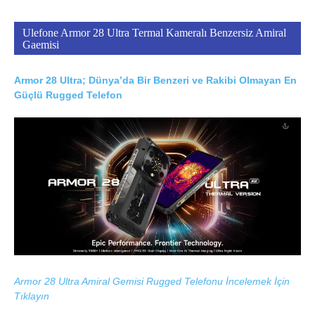
Ulefone Armor 28 Ultra Termal Kameralı Benzersiz Amiral
Gaemisi
Armor 28 Ultra; Dünya’da Bir Benzeri ve Rakibi Olmayan En
Güçlü Rugged Telefon
Armor 28 Ultra Amiral Gemisi Rugged Telefonu İncelemek İçin
Tıklayın