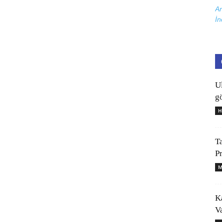
Ar
İn
U
gö
H
T
P
M
K
V