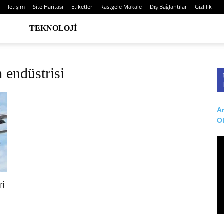
İletişim
Site Haritası
Etiketler
Rastgele Makale
Dış Bağlantılar
Gizlilik
TEKNOLOJI
 endüstrisi
Ar
O
ri