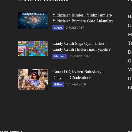
Yıldızların İsimleri: Yıldız İsimleri-
Ha
Yıldızların Burçlara Göre Anlamları
G
2 Eylül 2017
Dergi
M
Te
Candy Crush Saga Oyun Hilesi –
Candy Crush Hileleri nasıl yapılır?
D
28 Mayıs 2018
Manşet
Ö
V
Canan Dağdeviren Buluşlarıyla
Dünyanın Gündeminde
D
17 Eylül 2018
Bilim
E