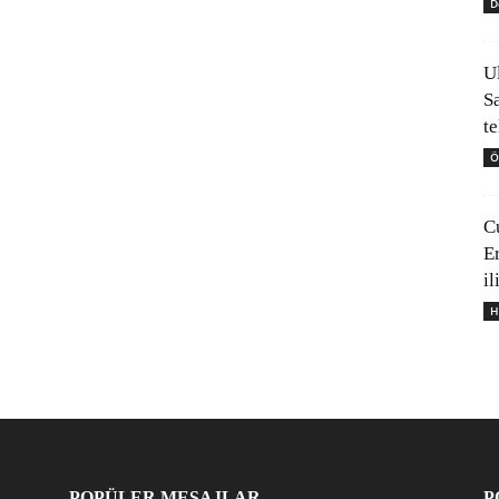
D
U
S
t
Ö
C
E
il
H
POPÜLER MESAJLAR
P