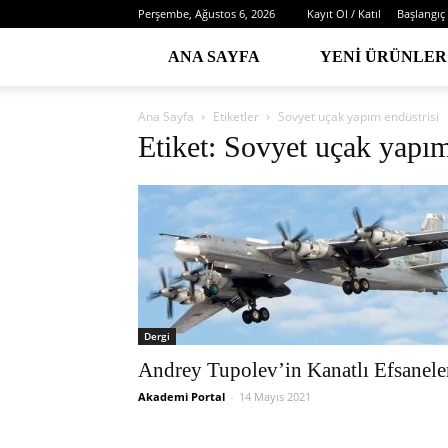
Perşembe, Ağustos 6, 2026
Kayıt Ol / Katıl
Başlangıç
ANA SAYFA
YENI ÜRÜNLER
Ana Sayfa
Etiketler
Sovyet uçak yapım endüstrisi
Etiket: Sovyet uçak yapım
Dergi
Andrey Tupolev’in Kanatlı Efsanele
Akademi Portal
-
14 Mayıs 2021