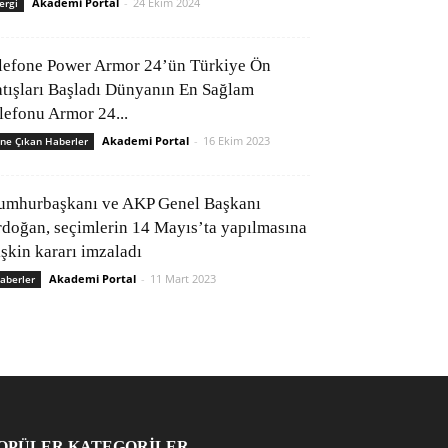
Akademi Portal
-
24 Ekim 2024
ergi
lefone Power Armor 24’ün Türkiye Ön
atışları Başladı Dünyanın En Sağlam
elefonu Armor 24...
Akademi Portal
-
16 Ekim 2023
ne Çıkan Haberler
umhurbaşkanı ve AKP Genel Başkanı
rdoğan, seçimlerin 14 Mayıs’ta yapılmasına
işkin kararı imzaladı
Akademi Portal
-
11 Mart 2023
aberler
OPÜLER KATEGORİLER