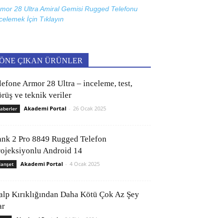
mor 28 Ultra Amiral Gemisi Rugged Telefonu
celemek İçin
Tıklayın
ÖNE ÇIKAN ÜRÜNLER
lefone Armor 28 Ultra – inceleme, test,
rüş ve teknik veriler
Akademi Portal
-
26 Ocak 2025
aberler
ank 2 Pro 8849 Rugged Telefon
rojeksiyonlu Android 14
Akademi Portal
-
4 Ocak 2025
anşet
alp Kırıklığından Daha Kötü Çok Az Şey
ar