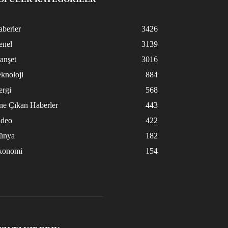
berler
3426
enel
3139
anşet
3016
knoloji
884
ergi
568
ne Çıkan Haberler
443
ideo
422
ünya
182
konomi
154