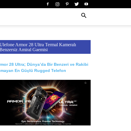
Ulefone Armor 28 Ultra Termal Kameralı
Benzersiz Amiral Gaemisi
mor 28 Ultra; Dünya’da Bir Benzeri ve Rakibi
lmayan En Güçlü Rugged Telefon