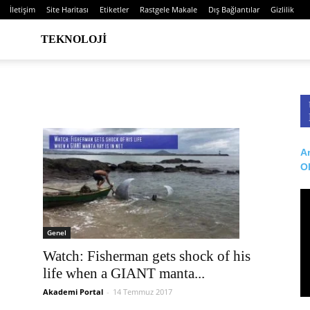
İletişim
Site Haritası
Etiketler
Rastgele Makale
Dış Bağlantılar
Gizlilik
TEKNOLOJI
Ar
O
Genel
Watch: Fisherman gets shock of his
life when a GIANT manta...
Akademi Portal
-
14 Temmuz 2017