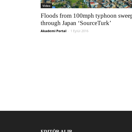
Video
Floods from 100mph typhoon swee
through Japan ‘SourceTurk’
Akademi Portal
-
1 Eylül 2016
EDITÖR ALIR