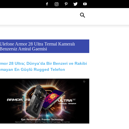
Ulefone Armor 28 Ultra Termal Kameralı
Benzersiz Amiral Gaemisi
mor 28 Ultra; Dünya’da Bir Benzeri ve Rakibi
lmayan En Güçlü Rugged Telefon