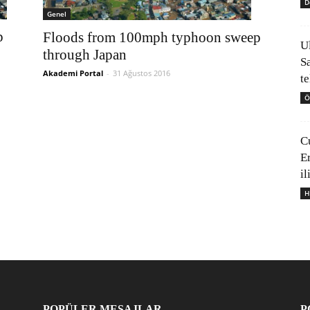
D
Genel
p
Floods from 100mph typhoon sweep
U
through Japan
S
Akademi Portal
-
31 Ağustos 2016
t
Ö
C
E
il
H
POPÜLER MESAJLAR
P