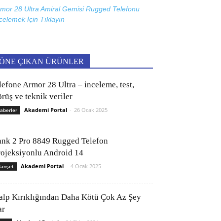
mor 28 Ultra Amiral Gemisi Rugged Telefonu
celemek İçin
Tıklayın
ÖNE ÇIKAN ÜRÜNLER
lefone Armor 28 Ultra – inceleme, test,
rüş ve teknik veriler
Akademi Portal
-
26 Ocak 2025
aberler
ank 2 Pro 8849 Rugged Telefon
rojeksiyonlu Android 14
Akademi Portal
-
4 Ocak 2025
anşet
alp Kırıklığından Daha Kötü Çok Az Şey
ar