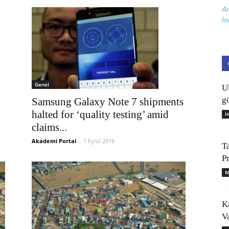
Ar
İn
Genel
U
gö
Samsung Galaxy Note 7 shipments
halted for ‘quality testing’ amid
H
claims...
Akademi Portal
-
1 Eylül 2016
T
P
M
K
V