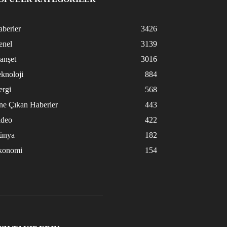
berler
3426
enel
3139
anşet
3016
knoloji
884
ergi
568
ne Çıkan Haberler
443
ideo
422
ünya
182
konomi
154