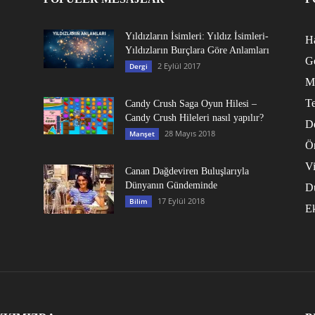
Yıldızların İsimleri: Yıldız İsimleri-
Ha
Yıldızların Burçlara Göre Anlamları
G
2 Eylül 2017
Dergi
M
Te
Candy Crush Saga Oyun Hilesi –
Candy Crush Hileleri nasıl yapılır?
D
28 Mayıs 2018
Manşet
Ö
V
Canan Dağdeviren Buluşlarıyla
Dünyanın Gündeminde
D
17 Eylül 2018
Bilim
E