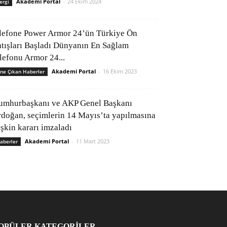
Akademi Portal
-
24 Ekim 2024
ergi
lefone Power Armor 24’ün Türkiye Ön
atışları Başladı Dünyanın En Sağlam
elefonu Armor 24...
Akademi Portal
-
16 Ekim 2023
ne Çıkan Haberler
umhurbaşkanı ve AKP Genel Başkanı
rdoğan, seçimlerin 14 Mayıs’ta yapılmasına
işkin kararı imzaladı
Akademi Portal
-
11 Mart 2023
aberler
OPÜLER KATEGORİLER