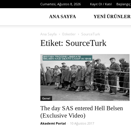
Cumartesi, Ağustos 8, 2026
Kayıt Ol / Katıl
Başlangıç
ANA SAYFA
YENI ÜRÜNLER
Ana Sayfa
Etiketler
SourceTurk
Etiket: SourceTurk
Genel
The day SAS entered Hell Belsen
(Exclusive Video)
Akademi Portal
-
10 Ağustos 2017