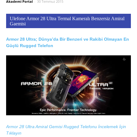
Akademi Portal
-
30 Temmuz 2015
Ulefone Armor 28 Ultra Termal Kameralı Benzersiz Amiral
Gaemisi
Armor 28 Ultra; Dünya’da Bir Benzeri ve Rakibi Olmayan En
Güçlü Rugged Telefon
Armor 28 Ultra Amiral Gemisi Rugged Telefonu İncelemek İçin
Tıklayın