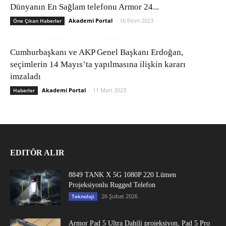
Dünyanın En Sağlam telefonu Armor 24...
Akademi Portal
-
16 Ekim 2023
Öne Çıkan Haberler
Cumhurbaşkanı ve AKP Genel Başkanı Erdoğan,
seçimlerin 14 Mayıs’ta yapılmasına ilişkin kararı
imzaladı
Akademi Portal
-
11 Mart 2023
Haberler
EDITÖR ALIR
8849 TANK X 5G 1080P 220 Lümen
Projeksiyonlu Rugged Telefon
26 Şubat 2026
Teknoloji
Armor Pad 5 Ultra Dahili projeksiyon, Pad 5 Pro