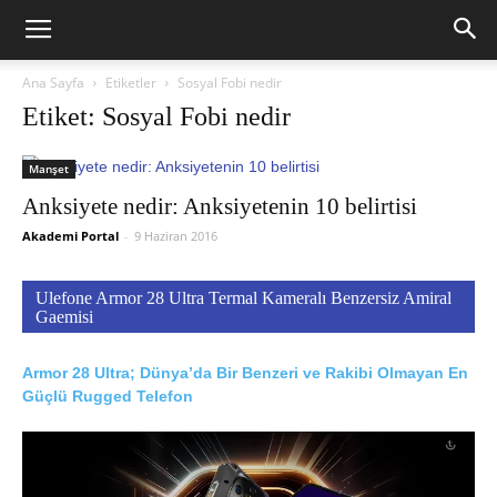
Ana Sayfa
Etiketler
Sosyal Fobi nedir
Etiket: Sosyal Fobi nedir
Manşet
Anksiyete nedir: Anksiyetenin 10 belirtisi
Akademi Portal
-
9 Haziran 2016
Ulefone Armor 28 Ultra Termal Kameralı Benzersiz Amiral
Gaemisi
Armor 28 Ultra; Dünya’da Bir Benzeri ve Rakibi Olmayan En
Güçlü Rugged Telefon