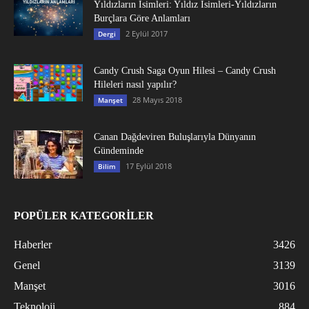
Yıldızların İsimleri: Yıldız İsimleri-Yıldızların
Burçlara Göre Anlamları
2 Eylül 2017
Dergi
Candy Crush Saga Oyun Hilesi – Candy Crush
Hileleri nasıl yapılır?
28 Mayıs 2018
Manşet
Canan Dağdeviren Buluşlarıyla Dünyanın
Gündeminde
17 Eylül 2018
Bilim
POPÜLER KATEGORİLER
Haberler
3426
Genel
3139
Manşet
3016
Teknoloji
884