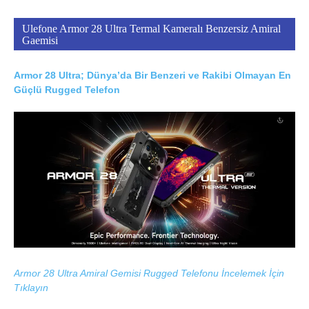
Ulefone Armor 28 Ultra Termal Kameralı Benzersiz Amiral
Gaemisi
Armor 28 Ultra; Dünya’da Bir Benzeri ve Rakibi Olmayan En
Güçlü Rugged Telefon
Armor 28 Ultra Amiral Gemisi Rugged Telefonu İncelemek İçin
Tıklayın