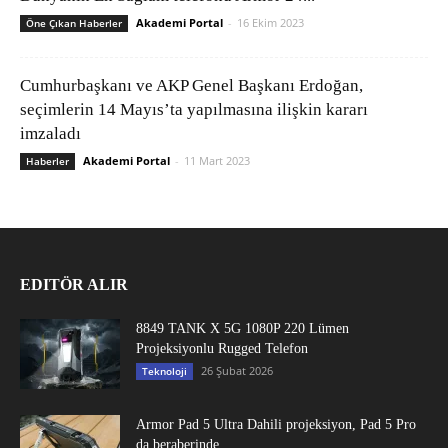
Akademi Portal
-
16 Ekim 2023
Öne Çıkan Haberler
Cumhurbaşkanı ve AKP Genel Başkanı Erdoğan,
seçimlerin 14 Mayıs’ta yapılmasına ilişkin kararı
imzaladı
Akademi Portal
-
11 Mart 2023
Haberler
EDITÖR ALIR
8849 TANK X 5G 1080P 220 Lümen
Projeksiyonlu Rugged Telefon
26 Şubat 2026
Teknoloji
Armor Pad 5 Ultra Dahili projeksiyon, Pad 5 Pro
da beraberinde...