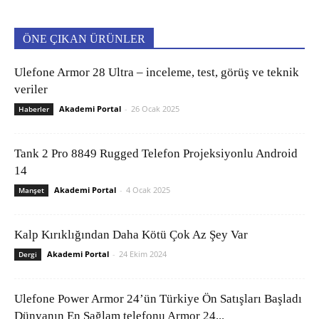
ÖNE ÇIKAN ÜRÜNLER
Ulefone Armor 28 Ultra – inceleme, test, görüş ve teknik
veriler
Akademi Portal
-
26 Ocak 2025
Haberler
Tank 2 Pro 8849 Rugged Telefon Projeksiyonlu Android
14
Akademi Portal
-
4 Ocak 2025
Manşet
Kalp Kırıklığından Daha Kötü Çok Az Şey Var
Akademi Portal
-
24 Ekim 2024
Dergi
Ulefone Power Armor 24’ün Türkiye Ön Satışları Başladı
Dünyanın En Sağlam telefonu Armor 24...