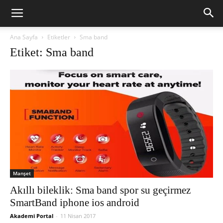
Ana Sayfa
Etiketler
Sma band
Etiket: Sma band
Manşet
Akıllı bileklik: Sma band spor su geçirmez
SmartBand iphone ios android
Akademi Portal
-
11 Nisan 2017