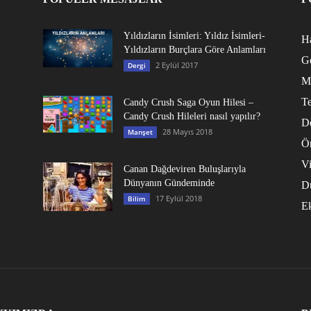
Yıldızların İsimleri: Yıldız İsimleri-
Ha
Yıldızların Burçlara Göre Anlamları
G
2 Eylül 2017
Dergi
M
Te
Candy Crush Saga Oyun Hilesi –
Candy Crush Hileleri nasıl yapılır?
D
28 Mayıs 2018
Manşet
Ö
V
Canan Dağdeviren Buluşlarıyla
Dünyanın Gündeminde
D
17 Eylül 2018
Bilim
E