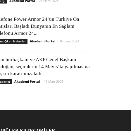
Akademi Portal
-
24 Ekim 2024
ergi
lefone Power Armor 24’ün Türkiye Ön
atışları Başladı Dünyanın En Sağlam
elefonu Armor 24...
Akademi Portal
-
16 Ekim 2023
ne Çıkan Haberler
umhurbaşkanı ve AKP Genel Başkanı
rdoğan, seçimlerin 14 Mayıs’ta yapılmasına
işkin kararı imzaladı
Akademi Portal
-
11 Mart 2023
aberler
OPÜLER KATEGORİLER