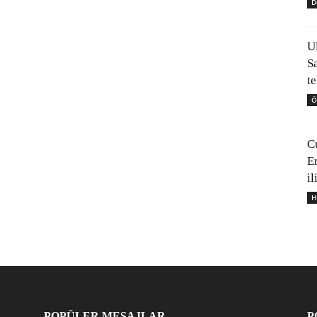
D
U
S
t
Ö
C
E
il
H
POPÜLER MESAJLAR
P