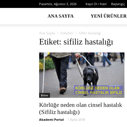
Pazartesi, Ağustos 3, 2026
Kayıt Ol / Katıl
Başlangıç
ANA SAYFA
YENI ÜRÜNLER
Ana Sayfa
Etiketler
Sifiliz hastalığı
Etiket: sifiliz hastalığı
Bilim
Körlüğe neden olan cinsel hastalık
(Sifiliz hastalığı)
Akademi Portal
-
1 Eylül 2018