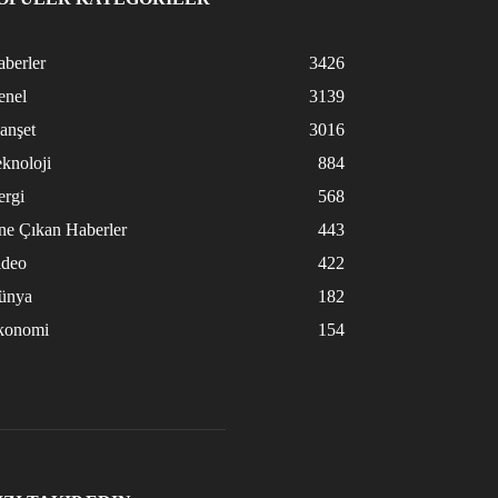
berler
3426
enel
3139
anşet
3016
knoloji
884
ergi
568
ne Çıkan Haberler
443
ideo
422
ünya
182
konomi
154