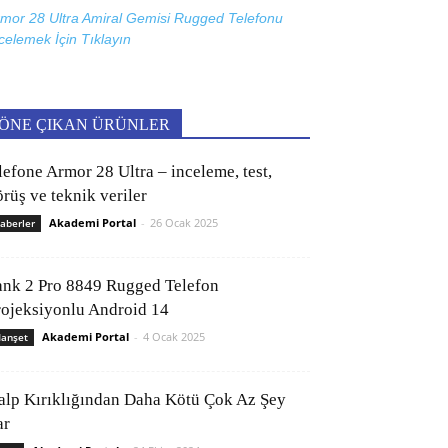
mor 28 Ultra Amiral Gemisi Rugged Telefonu
celemek İçin
Tıklayın
ÖNE ÇIKAN ÜRÜNLER
lefone Armor 28 Ultra – inceleme, test,
rüş ve teknik veriler
Akademi Portal
-
26 Ocak 2025
aberler
ank 2 Pro 8849 Rugged Telefon
rojeksiyonlu Android 14
Akademi Portal
-
4 Ocak 2025
anşet
alp Kırıklığından Daha Kötü Çok Az Şey
ar