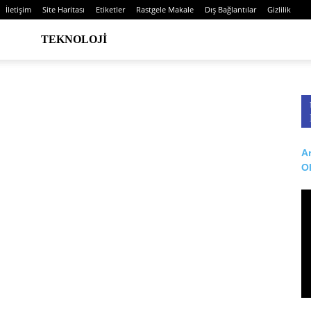
İletişim
Site Haritası
Etiketler
Rastgele Makale
Dış Bağlantılar
Gizlilik
TEKNOLOJI
Ar
O