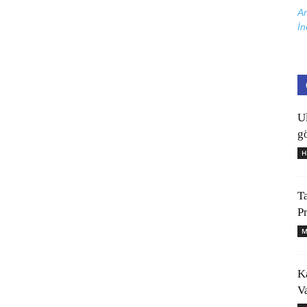
Ar
İn
U
gö
H
T
P
M
K
V