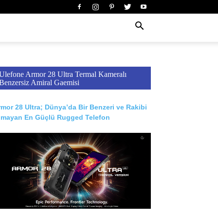
Ulefone Armor 28 Ultra Termal Kameralı
Benzersiz Amiral Gaemisi
mor 28 Ultra; Dünya’da Bir Benzeri ve Rakibi
lmayan En Güçlü Rugged Telefon