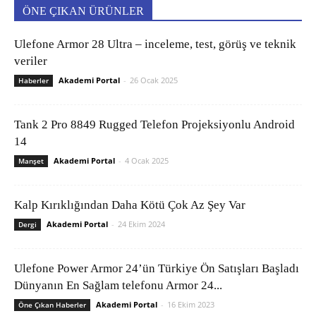
ÖNE ÇIKAN ÜRÜNLER
Ulefone Armor 28 Ultra – inceleme, test, görüş ve teknik
veriler
Akademi Portal
-
26 Ocak 2025
Haberler
Tank 2 Pro 8849 Rugged Telefon Projeksiyonlu Android
14
Akademi Portal
-
4 Ocak 2025
Manşet
Kalp Kırıklığından Daha Kötü Çok Az Şey Var
Akademi Portal
-
24 Ekim 2024
Dergi
Ulefone Power Armor 24’ün Türkiye Ön Satışları Başladı
Dünyanın En Sağlam telefonu Armor 24...
Akademi Portal
-
16 Ekim 2023
Öne Çıkan Haberler