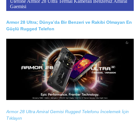
Ulefone Armor 28 Ultra Termal Kameralı Benzersiz Amiral
Gaemisi
Armor 28 Ultra; Dünya’da Bir Benzeri ve Rakibi Olmayan En
Güçlü Rugged Telefon
Armor 28 Ultra Amiral Gemisi Rugged Telefonu İncelemek İçin
Tıklayın