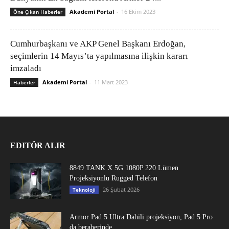
Akademi Portal
-
16 Ekim 2023
Öne Çıkan Haberler
Cumhurbaşkanı ve AKP Genel Başkanı Erdoğan,
seçimlerin 14 Mayıs’ta yapılmasına ilişkin kararı
imzaladı
Akademi Portal
-
11 Mart 2023
Haberler
EDITÖR ALIR
8849 TANK X 5G 1080P 220 Lümen
Projeksiyonlu Rugged Telefon
26 Şubat 2026
Teknoloji
Armor Pad 5 Ultra Dahili projeksiyon, Pad 5 Pro
da beraberinde...