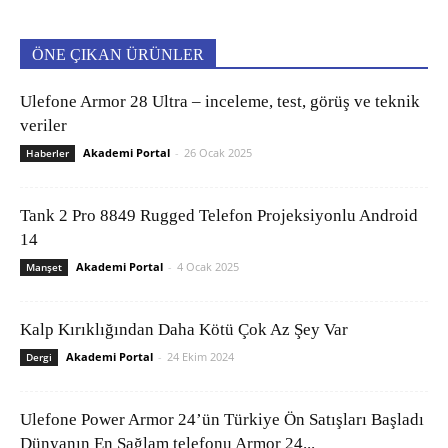
ÖNE ÇIKAN ÜRÜNLER
Ulefone Armor 28 Ultra – inceleme, test, görüş ve teknik
veriler
Akademi Portal
-
26 Ocak 2025
Haberler
Tank 2 Pro 8849 Rugged Telefon Projeksiyonlu Android
14
Akademi Portal
-
4 Ocak 2025
Manşet
Kalp Kırıklığından Daha Kötü Çok Az Şey Var
Akademi Portal
-
24 Ekim 2024
Dergi
Ulefone Power Armor 24’ün Türkiye Ön Satışları Başladı
Dünyanın En Sağlam telefonu Armor 24...