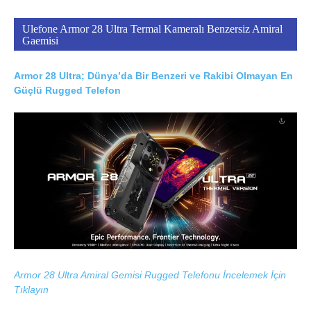
Ulefone Armor 28 Ultra Termal Kameralı Benzersiz Amiral
Gaemisi
Armor 28 Ultra; Dünya’da Bir Benzeri ve Rakibi Olmayan En
Güçlü Rugged Telefon
Armor 28 Ultra Amiral Gemisi Rugged Telefonu İncelemek İçin
Tıklayın