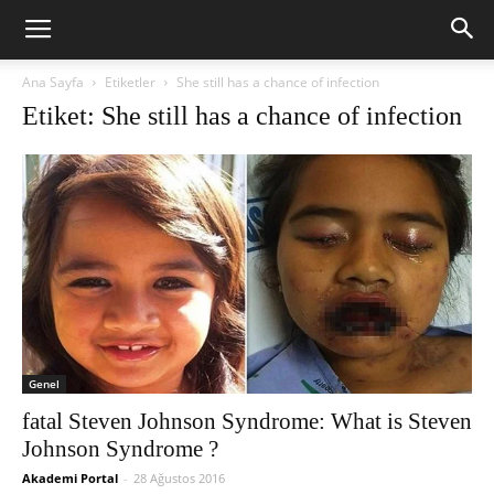
Ana Sayfa
Etiketler
She still has a chance of infection
Etiket: She still has a chance of infection
Genel
fatal Steven Johnson Syndrome: What is Steven
Johnson Syndrome ?
Akademi Portal
-
28 Ağustos 2016