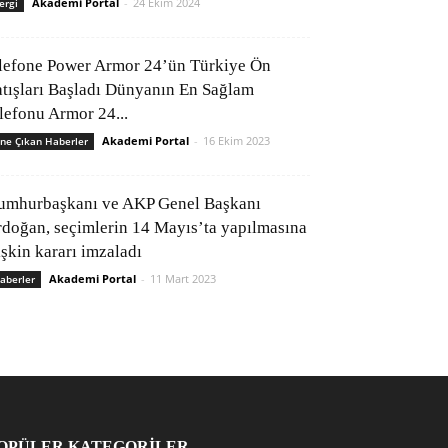
Akademi Portal
-
24 Ekim 2024
ergi
lefone Power Armor 24’ün Türkiye Ön
atışları Başladı Dünyanın En Sağlam
elefonu Armor 24...
Akademi Portal
-
16 Ekim 2023
ne Çıkan Haberler
umhurbaşkanı ve AKP Genel Başkanı
rdoğan, seçimlerin 14 Mayıs’ta yapılmasına
işkin kararı imzaladı
Akademi Portal
-
11 Mart 2023
aberler
OPÜLER KATEGORİLER