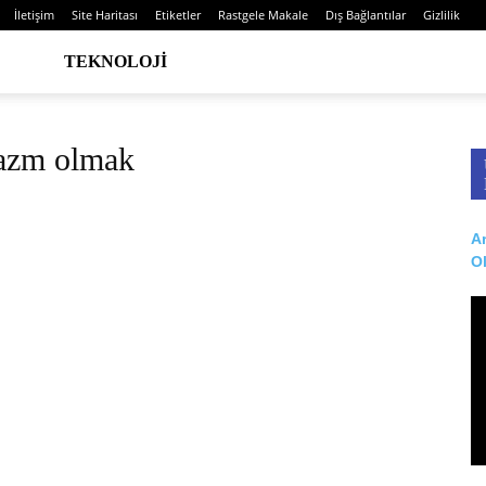
İletişim
Site Haritası
Etiketler
Rastgele Makale
Dış Bağlantılar
Gizlilik
TEKNOLOJI
gazm olmak
Ar
O