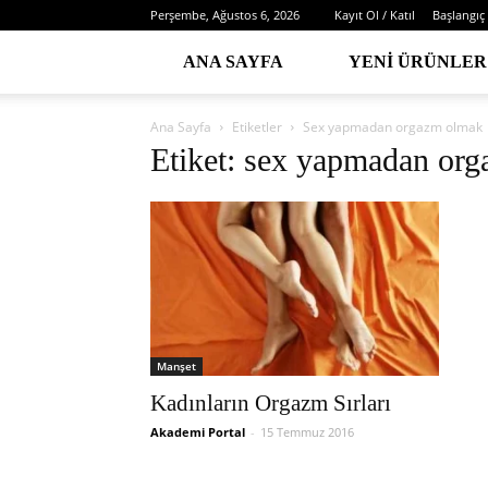
Perşembe, Ağustos 6, 2026
Kayıt Ol / Katıl
Başlangıç
ANA SAYFA
YENI ÜRÜNLER
Ana Sayfa
Etiketler
Sex yapmadan orgazm olmak
Etiket: sex yapmadan or
Manşet
Kadınların Orgazm Sırları
Akademi Portal
-
15 Temmuz 2016