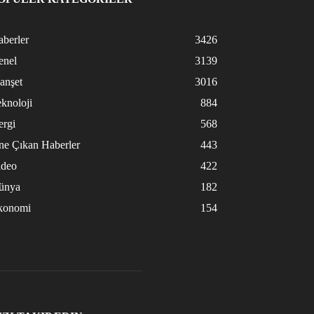
berler
3426
enel
3139
anşet
3016
knoloji
884
ergi
568
ne Çıkan Haberler
443
ideo
422
ünya
182
konomi
154