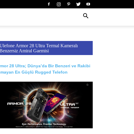
Ulefone Armor 28 Ultra Termal Kameralı
Benzersiz Amiral Gaemisi
mor 28 Ultra; Dünya’da Bir Benzeri ve Rakibi
lmayan En Güçlü Rugged Telefon