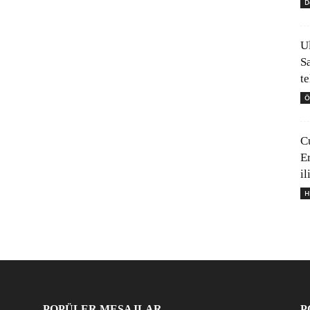
D
U
S
t
Ö
C
E
il
H
POPÜLER MESAJLAR
P