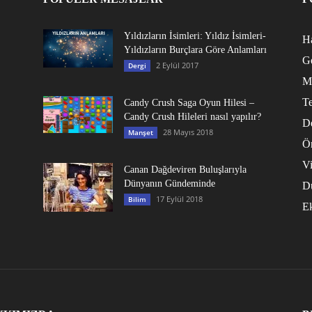
Yıldızların İsimleri: Yıldız İsimleri-
Ha
Yıldızların Burçlara Göre Anlamları
G
2 Eylül 2017
Dergi
M
Te
Candy Crush Saga Oyun Hilesi –
Candy Crush Hileleri nasıl yapılır?
D
28 Mayıs 2018
Manşet
Ö
V
Canan Dağdeviren Buluşlarıyla
Dünyanın Gündeminde
D
17 Eylül 2018
Bilim
E