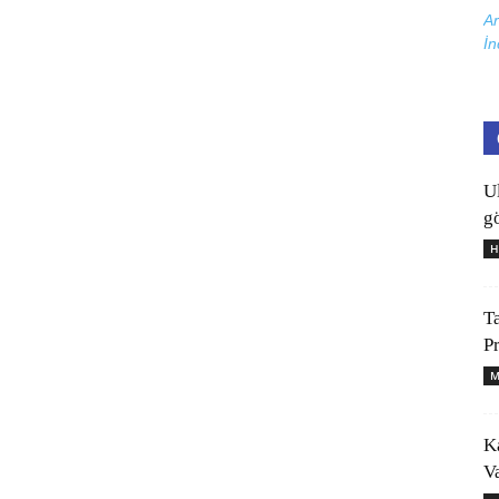
Ar
İn
U
gö
H
T
P
M
K
V