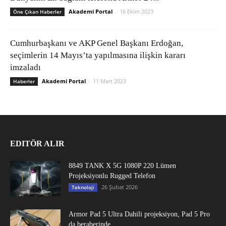
Akademi Portal
-
16 Ekim 2023
Öne Çıkan Haberler
Cumhurbaşkanı ve AKP Genel Başkanı Erdoğan,
seçimlerin 14 Mayıs’ta yapılmasına ilişkin kararı
imzaladı
Akademi Portal
-
11 Mart 2023
Haberler
EDITÖR ALIR
8849 TANK X 5G 1080P 220 Lümen
Projeksiyonlu Rugged Telefon
26 Şubat 2026
Teknoloji
Armor Pad 5 Ultra Dahili projeksiyon, Pad 5 Pro
da beraberinde...