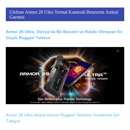
Ulefone Armor 28 Ultra Termal Kameralı Benzersiz Amiral
Gaemisi
Armor 28 Ultra; Dünya’da Bir Benzeri ve Rakibi Olmayan En
Güçlü Rugged Telefon
Armor 28 Ultra Amiral Gemisi Rugged Telefonu İncelemek İçin
Tıklayın