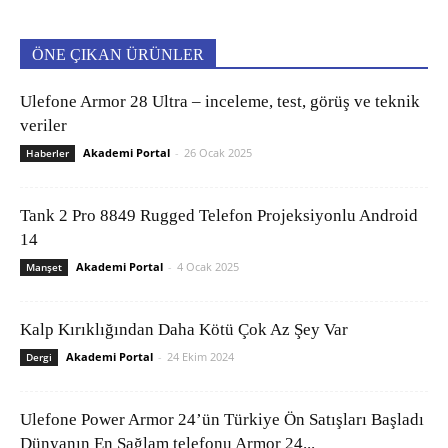
ÖNE ÇIKAN ÜRÜNLER
Ulefone Armor 28 Ultra – inceleme, test, görüş ve teknik
veriler
Akademi Portal
-
26 Ocak 2025
Haberler
Tank 2 Pro 8849 Rugged Telefon Projeksiyonlu Android
14
Akademi Portal
-
4 Ocak 2025
Manşet
Kalp Kırıklığından Daha Kötü Çok Az Şey Var
Akademi Portal
-
24 Ekim 2024
Dergi
Ulefone Power Armor 24’ün Türkiye Ön Satışları Başladı
Dünyanın En Sağlam telefonu Armor 24...