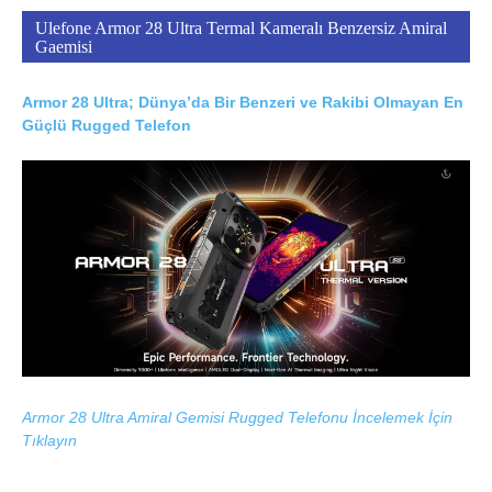
Ulefone Armor 28 Ultra Termal Kameralı Benzersiz Amiral
Gaemisi
Armor 28 Ultra; Dünya’da Bir Benzeri ve Rakibi Olmayan En
Güçlü Rugged Telefon
Armor 28 Ultra Amiral Gemisi Rugged Telefonu İncelemek İçin
Tıklayın