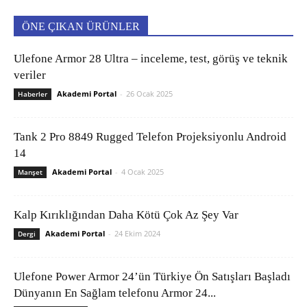
ÖNE ÇIKAN ÜRÜNLER
Ulefone Armor 28 Ultra – inceleme, test, görüş ve teknik
veriler
Akademi Portal
-
26 Ocak 2025
Haberler
Tank 2 Pro 8849 Rugged Telefon Projeksiyonlu Android
14
Akademi Portal
-
4 Ocak 2025
Manşet
Kalp Kırıklığından Daha Kötü Çok Az Şey Var
Akademi Portal
-
24 Ekim 2024
Dergi
Ulefone Power Armor 24’ün Türkiye Ön Satışları Başladı
Dünyanın En Sağlam telefonu Armor 24...