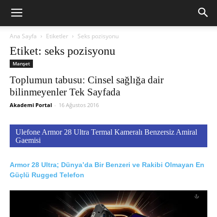
Ana Sayfa
Etiketler
Seks pozisyonu
Etiket: seks pozisyonu
Manşet
Toplumun tabusu: Cinsel sağlığa dair
bilinmeyenler Tek Sayfada
Akademi Portal
-
16 Ağustos 2016
Ulefone Armor 28 Ultra Termal Kameralı Benzersiz Amiral
Gaemisi
Armor 28 Ultra; Dünya’da Bir Benzeri ve Rakibi Olmayan En
Güçlü Rugged Telefon