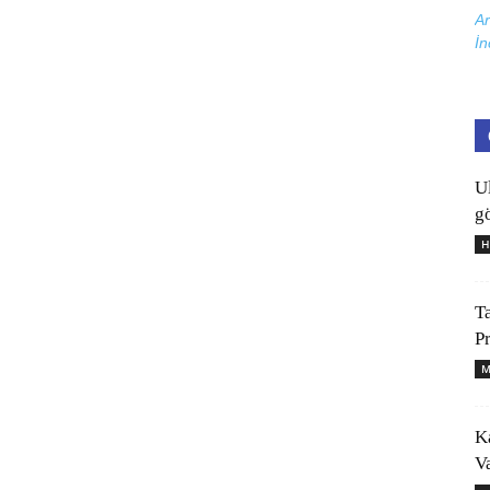
Ar
İn
U
gö
H
T
P
M
K
V