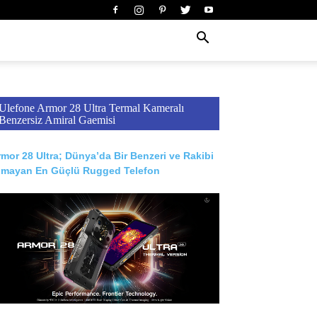
Ulefone Armor 28 Ultra Termal Kameralı
Benzersiz Amiral Gaemisi
mor 28 Ultra; Dünya’da Bir Benzeri ve Rakibi
lmayan En Güçlü Rugged Telefon