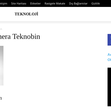
letişim
Site Haritası
Etiketler
Rastgele Makale
Dış Bağlantılar
Gizlilik
TEKNOLOJI
in
mera Teknobin
Ar
O
n