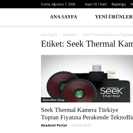
Cuma, Ağustos 7, 2026
Kayıt Ol / Katıl
Başlangıç
İ
ANA SAYFA
YENI ÜRÜNLER
Ana Sayfa
Etiketler
Seek Thermal Kamera Teknob
Etiket: Seek Thermal Ka
NatroNet Shop
Seek Thermal Kamera Türkiye
Toptan Fiyatına Perakende TeknoBi
Akademi Portal
-
15 Ekim 2018