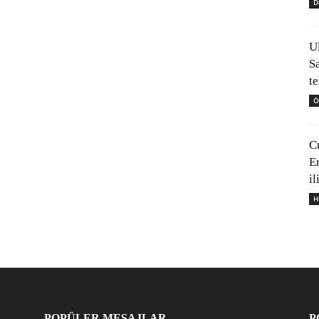
D
U
S
t
Ö
C
E
il
H
POPÜLER MESAJLAR
P