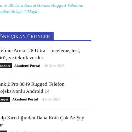
mor 28 Ultra Amiral Gemisi Rugged Telefonu
celemek İçin
Tıklayın
ÖNE ÇIKAN ÜRÜNLER
lefone Armor 28 Ultra – inceleme, test,
rüş ve teknik veriler
Akademi Portal
-
26 Ocak 2025
aberler
ank 2 Pro 8849 Rugged Telefon
rojeksiyonlu Android 14
Akademi Portal
-
4 Ocak 2025
anşet
alp Kırıklığından Daha Kötü Çok Az Şey
ar