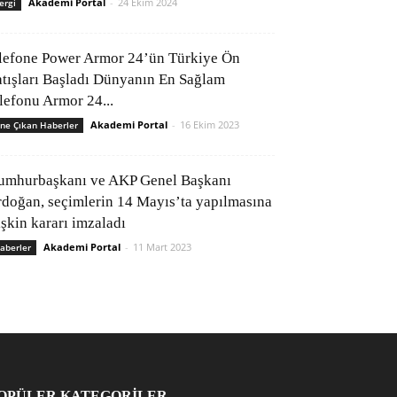
Akademi Portal
-
24 Ekim 2024
ergi
lefone Power Armor 24’ün Türkiye Ön
atışları Başladı Dünyanın En Sağlam
elefonu Armor 24...
Akademi Portal
-
16 Ekim 2023
ne Çıkan Haberler
umhurbaşkanı ve AKP Genel Başkanı
rdoğan, seçimlerin 14 Mayıs’ta yapılmasına
işkin kararı imzaladı
Akademi Portal
-
11 Mart 2023
aberler
OPÜLER KATEGORİLER