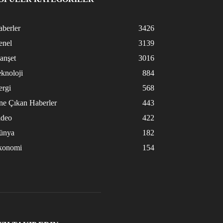
berler
3426
enel
3139
anşet
3016
knoloji
884
ergi
568
ne Çıkan Haberler
443
ideo
422
ünya
182
konomi
154