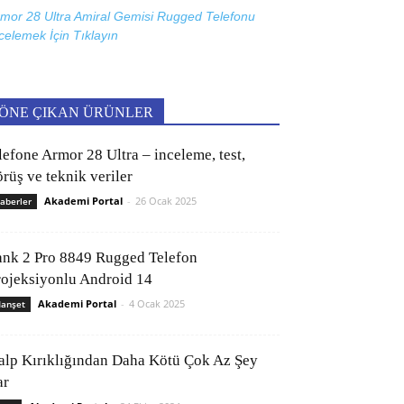
mor 28 Ultra Amiral Gemisi Rugged Telefonu
celemek İçin
Tıklayın
ÖNE ÇIKAN ÜRÜNLER
lefone Armor 28 Ultra – inceleme, test,
rüş ve teknik veriler
Akademi Portal
-
26 Ocak 2025
aberler
ank 2 Pro 8849 Rugged Telefon
rojeksiyonlu Android 14
Akademi Portal
-
4 Ocak 2025
anşet
alp Kırıklığından Daha Kötü Çok Az Şey
ar