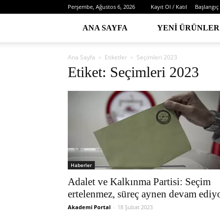
Perşembe, Ağustos 6, 2026
Kayıt Ol / Katıl
Başlangıç
ANA SAYFA
YENI ÜRÜNLER
Ana Sayfa
Etiketler
Seçimleri 2023
Etiket: Seçimleri 2023
Haberler
Adalet ve Kalkınma Partisi: Seçim
ertelenmez, süreç aynen devam ediy
Akademi Portal
-
18 Şubat 2023