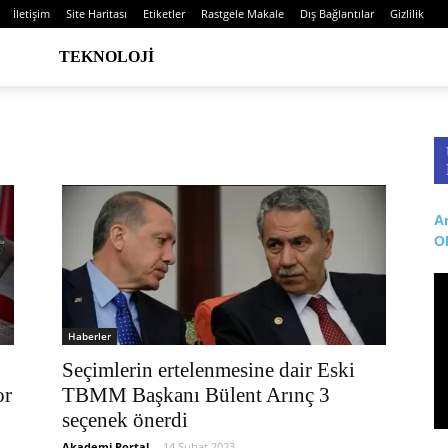
İletişim
Site Haritası
Etiketler
Rastgele Makale
Dış Bağlantılar
Gizlilik
TEKNOLOJI
Ar
O
Haberler
Seçimlerin ertelenmesine dair Eski
or
TBMM Başkanı Bülent Arınç 3
seçenek önerdi
Akademi Portal
-
14 Şubat 2023