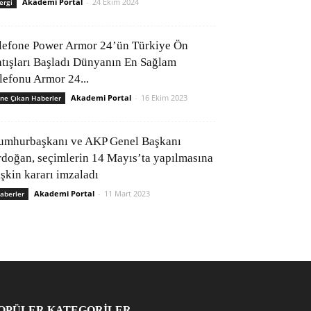
Akademi Portal
-
24 Ekim 2024
ergi
lefone Power Armor 24’ün Türkiye Ön
atışları Başladı Dünyanın En Sağlam
elefonu Armor 24...
Akademi Portal
-
16 Ekim 2023
ne Çıkan Haberler
umhurbaşkanı ve AKP Genel Başkanı
rdoğan, seçimlerin 14 Mayıs’ta yapılmasına
işkin kararı imzaladı
Akademi Portal
-
11 Mart 2023
aberler
OPÜLER KATEGORİLER