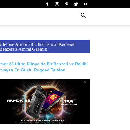
Ulefone Armor 28 Ultra Termal Kameralı
Benzersiz Amiral Gaemisi
mor 28 Ultra; Dünya’da Bir Benzeri ve Rakibi
lmayan En Güçlü Rugged Telefon