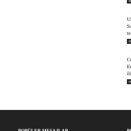
D
U
S
t
Ö
C
E
il
H
POPÜLER MESAJLAR
P