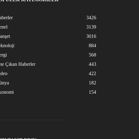
berler
3426
enel
3139
anşet
3016
knoloji
884
ergi
568
ne Çıkan Haberler
443
ideo
422
ünya
182
konomi
154