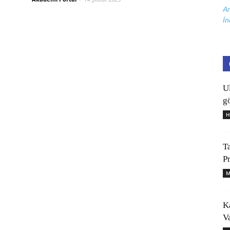
Ar
İn
U
gö
H
T
P
M
K
V