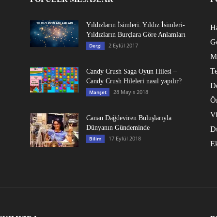
Yıldızların İsimleri: Yıldız İsimleri-
Ha
Yıldızların Burçlara Göre Anlamları
G
2 Eylül 2017
Dergi
M
Te
Candy Crush Saga Oyun Hilesi –
Candy Crush Hileleri nasıl yapılır?
D
28 Mayıs 2018
Manşet
Ö
V
Canan Dağdeviren Buluşlarıyla
Dünyanın Gündeminde
D
17 Eylül 2018
Bilim
E