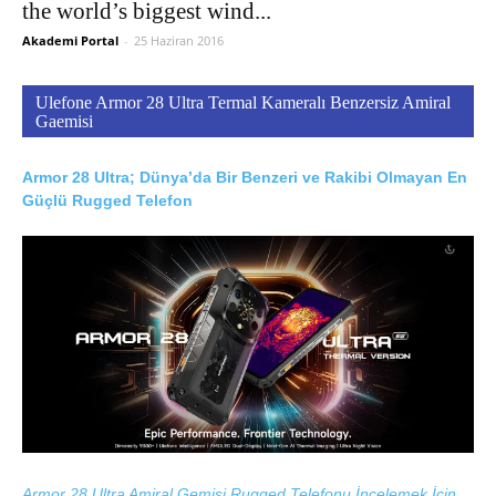
the world’s biggest wind...
Akademi Portal
-
25 Haziran 2016
Ulefone Armor 28 Ultra Termal Kameralı Benzersiz Amiral
Gaemisi
Armor 28 Ultra; Dünya’da Bir Benzeri ve Rakibi Olmayan En
Güçlü Rugged Telefon
Armor 28 Ultra Amiral Gemisi Rugged Telefonu İncelemek İçin