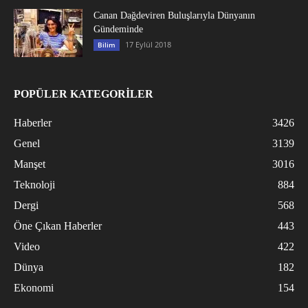
Canan Dağdeviren Buluşlarıyla Dünyanın
Gündeminde
17 Eylül 2018
Bilim
POPÜLER KATEGORİLER
Haberler
3426
Genel
3139
Manşet
3016
Teknoloji
884
Dergi
568
Öne Çıkan Haberler
443
Video
422
Dünya
182
Ekonomi
154