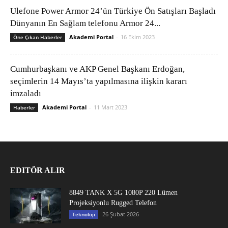
Ulefone Power Armor 24’ün Türkiye Ön Satışları Başladı
Dünyanın En Sağlam telefonu Armor 24...
Akademi Portal
-
16 Ekim 2023
Öne Çıkan Haberler
Cumhurbaşkanı ve AKP Genel Başkanı Erdoğan,
seçimlerin 14 Mayıs’ta yapılmasına ilişkin kararı
imzaladı
Akademi Portal
-
11 Mart 2023
Haberler
EDITÖR ALIR
8849 TANK X 5G 1080P 220 Lümen
Projeksiyonlu Rugged Telefon
26 Şubat 2026
Teknoloji