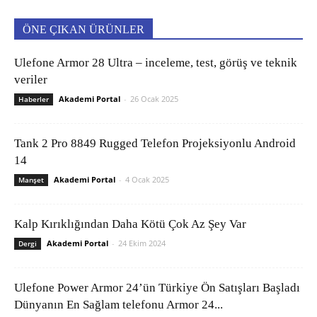
ÖNE ÇIKAN ÜRÜNLER
Ulefone Armor 28 Ultra – inceleme, test, görüş ve teknik
veriler
Akademi Portal
-
26 Ocak 2025
Haberler
Tank 2 Pro 8849 Rugged Telefon Projeksiyonlu Android
14
Akademi Portal
-
4 Ocak 2025
Manşet
Kalp Kırıklığından Daha Kötü Çok Az Şey Var
Akademi Portal
-
24 Ekim 2024
Dergi
Ulefone Power Armor 24’ün Türkiye Ön Satışları Başladı
Dünyanın En Sağlam telefonu Armor 24...