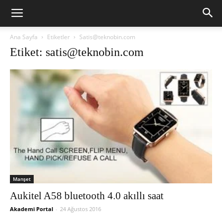
Ana Sayfa
Etiketler
Satis@teknobin.com
Etiket: satis@teknobin.com
Manşet
Aukitel A58 bluetooth 4.0 akıllı saat
Akademi Portal
-
24 Ağustos 2016