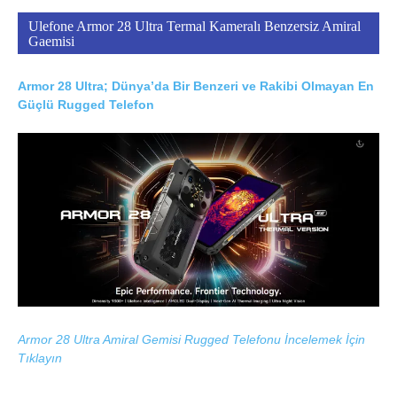
Ulefone Armor 28 Ultra Termal Kameralı Benzersiz Amiral
Gaemisi
Armor 28 Ultra; Dünya’da Bir Benzeri ve Rakibi Olmayan En
Güçlü Rugged Telefon
Armor 28 Ultra Amiral Gemisi Rugged Telefonu İncelemek İçin
Tıklayın