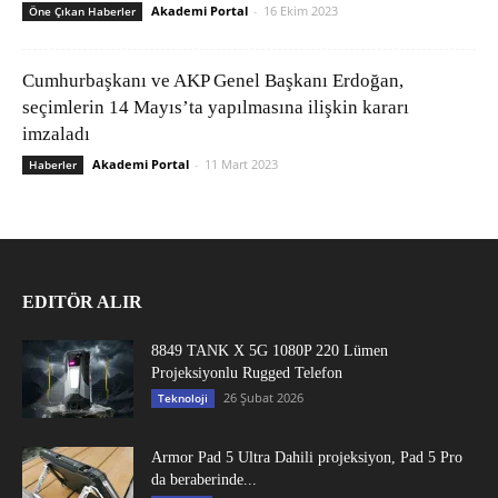
Akademi Portal
-
16 Ekim 2023
Öne Çıkan Haberler
Cumhurbaşkanı ve AKP Genel Başkanı Erdoğan,
seçimlerin 14 Mayıs’ta yapılmasına ilişkin kararı
imzaladı
Akademi Portal
-
11 Mart 2023
Haberler
EDITÖR ALIR
8849 TANK X 5G 1080P 220 Lümen
Projeksiyonlu Rugged Telefon
26 Şubat 2026
Teknoloji
Armor Pad 5 Ultra Dahili projeksiyon, Pad 5 Pro
da beraberinde...