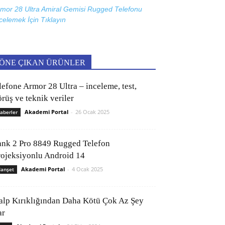
mor 28 Ultra Amiral Gemisi Rugged Telefonu
celemek İçin
Tıklayın
ÖNE ÇIKAN ÜRÜNLER
lefone Armor 28 Ultra – inceleme, test,
rüş ve teknik veriler
Akademi Portal
-
26 Ocak 2025
aberler
ank 2 Pro 8849 Rugged Telefon
rojeksiyonlu Android 14
Akademi Portal
-
4 Ocak 2025
anşet
alp Kırıklığından Daha Kötü Çok Az Şey
ar