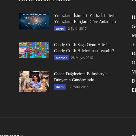
Yıldızların İsimleri: Yıldız İsimleri-
Ha
Yıldızların Burçlara Göre Anlamları
G
2 Eylül 2017
Dergi
M
Te
Candy Crush Saga Oyun Hilesi –
Candy Crush Hileleri nasıl yapılır?
D
28 Mayıs 2018
Manşet
Ö
V
Canan Dağdeviren Buluşlarıyla
Dünyanın Gündeminde
D
17 Eylül 2018
Bilim
E