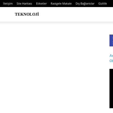
İletişim
Site Haritası
Etiketler
Rastgele Makale
Dış Bağlantılar
Gizlilik
TEKNOLOJI
Ar
O