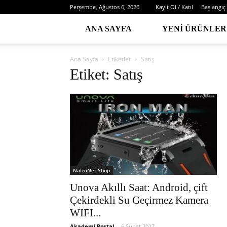
Perşembe, Ağustos 6, 2026
Kayıt Ol / Katıl
Başlangıç
ANA SAYFA
YENI ÜRÜNLER
Ana Sayfa
Etiketler
Satış
Etiket: Satış
NatroNet Shop
Unova Akıllı Saat: Android, çift
Çekirdekli Su Geçirmez Kamera
WIFI...
Akademi Portal
-
6 Şubat 2017