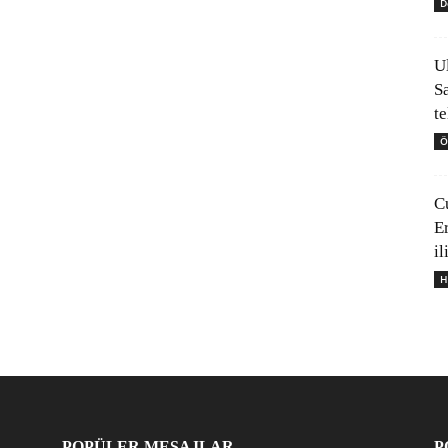
D
U
S
t
Ö
C
E
il
H
POPÜLER MESAJLAR
P