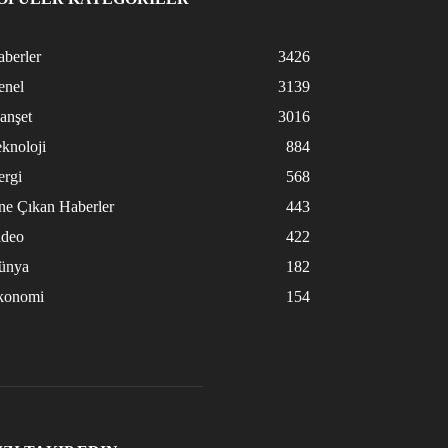
berler
3426
enel
3139
anşet
3016
knoloji
884
ergi
568
ne Çıkan Haberler
443
ideo
422
ünya
182
konomi
154