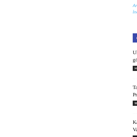
Ar
İn
U
gö
H
T
P
M
K
V