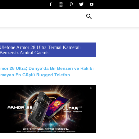
Ulefone Armor 28 Ultra Termal Kameralı
Benzersiz Amiral Gaemisi
mor 28 Ultra; Dünya’da Bir Benzeri ve Rakibi
lmayan En Güçlü Rugged Telefon