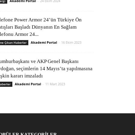
Akademi Portal
-
24 Ekim 2024
ergi
lefone Power Armor 24’ün Türkiye Ön
atışları Başladı Dünyanın En Sağlam
elefonu Armor 24...
Akademi Portal
-
16 Ekim 2023
ne Çıkan Haberler
umhurbaşkanı ve AKP Genel Başkanı
rdoğan, seçimlerin 14 Mayıs’ta yapılmasına
işkin kararı imzaladı
Akademi Portal
-
11 Mart 2023
aberler
OPÜLER KATEGORİLER